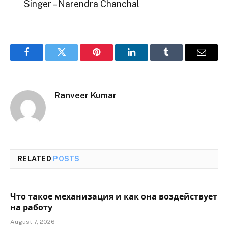
Singer – Narendra Chanchal
Facebook
Twitter
Pinterest
LinkedIn
Tumblr
Email
Ranveer Kumar
RELATED
POSTS
Что такое механизация и как она воздействует
на работу
August 7, 2026