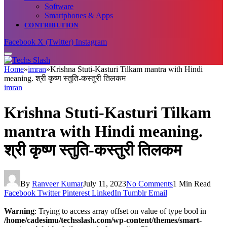
Software
Smartphones & Apps
CONTRIBUTION
Facebook
X (Twitter)
Instagram
Home
»
imran
»
Krishna Stuti-Kasturi Tilkam mantra with Hindi
meaning. श्री कृष्ण स्तुति-कस्तुरी तिलकम
imran
Krishna Stuti-Kasturi Tilkam
mantra with Hindi meaning.
श्री कृष्ण स्तुति-कस्तुरी तिलकम
By
Ranveer Kumar
July 11, 2023
No Comments
1 Min Read
Facebook
Twitter
Pinterest
LinkedIn
Tumblr
Email
Warning
: Trying to access array offset on value of type bool in
/home/cadesimu/techsslash.com/wp-content/themes/smart-