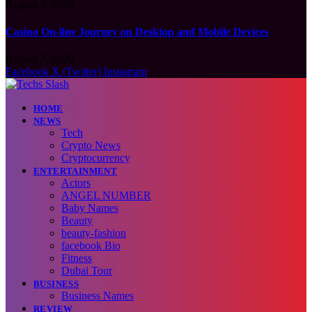
August 7, 2026
Casino On-line Journey on Desktop and Mobile Devices
August 7, 2026
Facebook
X (Twitter)
Instagram
HOME
NEWS
Tech
Crypto News
Cryptocurrency
ENTERTAINMENT
Actors
ANGEL NUMBER
Baby Names
Beauty
beauty-fashion
facebook Bio
Fitness
Dubai Tour
BUSINESS
Business Names
REVIEW