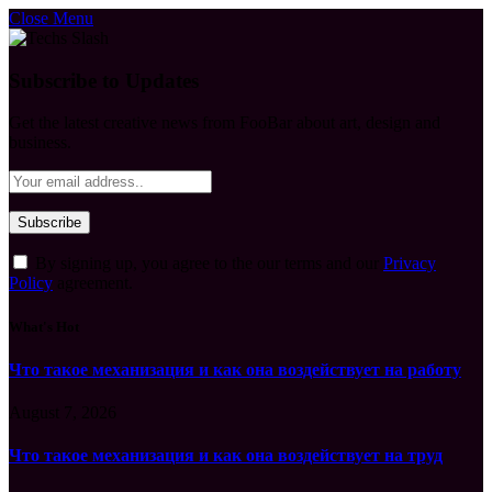
Close Menu
Subscribe to Updates
Get the latest creative news from FooBar about art, design and
business.
By signing up, you agree to the our terms and our
Privacy
Policy
agreement.
What's Hot
Что такое механизация и как она воздействует на работу
August 7, 2026
Что такое механизация и как она воздействует на труд