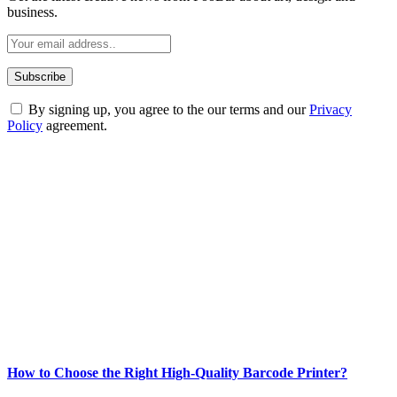
business.
By signing up, you agree to the our terms and our
Privacy
Policy
agreement.
ABOUT TECHSSLASH
Welcome to Techsslash! We're dedicated to providing you with the
best of technology, finance, gaming, entertainment, lifestyle, health,
and fitness news, all delivered with dependability.
Our passion for tech and daily news drives us to create a booming
online website where you can stay informed and entertained.
Enjoy our content as much as we enjoy offering it to you
Most Popular
How to Choose the Right High-Quality Barcode Printer?