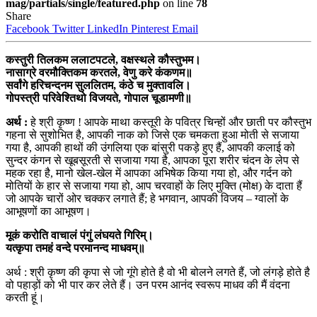
mag/partials/single/featured.php
on line
78
Share
Facebook
Twitter
LinkedIn
Pinterest
Email
कस्तुरी तिलकम ललाटपटले, वक्षस्थले कौस्तुभम।
नासाग्रे वरमौक्तिकम करतले, वेणु करे कंकणम॥
सर्वांगे हरिचन्दनम सुललितम, कंठे च मुक्तावलि।
गोपस्त्री परिवेश्तिथो विजयते, गोपाल चूडामणी॥
अर्थ :
हे श्री कृष्ण ! आपके माथा कस्तूरी के पवित्र चिन्हों और छाती पर कौस्तुभ
गहना से सुशोभित है, आपकी नाक को जिसे एक चमकता हुआ मोती से सजाया
गया है, आपकी हाथों की उंगलिया एक बांसुरी पकड़े हुए हैं, आपकी कलाई को
सुन्दर कंगन से खूबसूरती से सजाया गया है, आपका पूरा शरीर चंदन के लेप से
महक रहा है, मानो खेल-खेल में आपका अभिषेक किया गया हो, और गर्दन को
मोतियों के हार से सजाया गया हो, आप चरवाहों के लिए मुक्ति (मोक्ष) के दाता हैं
जो आपके चारों ओर चक्कर लगाते हैं; हे भगवान, आपकी विजय – ग्वालों के
आभूषणों का आभूषण।
मूकं करोति वाचालं पंगुं लंघयते गिरिम्‌।
यत्कृपा तमहं वन्दे परमानन्द माधवम्‌॥
अर्थ : श्री कृष्ण की कृपा से जो गूंगे होते है वो भी बोलने लगते हैं, जो लंगड़े होते है
वो पहाड़ों को भी पार कर लेते हैं। उन परम आनंद स्वरूप माधव की मैं वंदना
करती हूं।