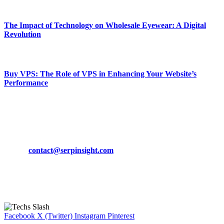
March 19, 2024
The Impact of Technology on Wholesale Eyewear: A Digital
Revolution
March 19, 2024
Buy VPS: The Role of VPS in Enhancing Your Website’s
Performance
March 19, 2024
CONTACT DETAILS
Phone:
+92-302-743-9438
Email:
contact@serpinsight.com
Our Recommendation
Here are some helpfull links for our user. hopefully you liked it.
Facebook
X (Twitter)
Instagram
Pinterest