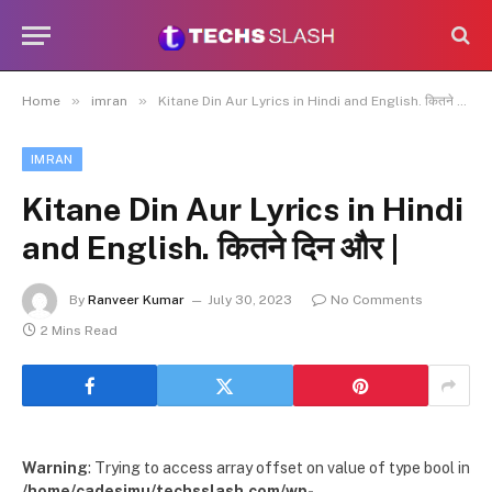
»
»
Home
imran
Kitane Din Aur Lyrics in Hindi and English. कितने दिन और |
IMRAN
Kitane Din Aur Lyrics in Hindi
and English. कितने दिन और |
By
Ranveer Kumar
July 30, 2023
No Comments
2 Mins Read
Warning
: Trying to access array offset on value of type bool in
/home/cadesimu/techsslash.com/wp-