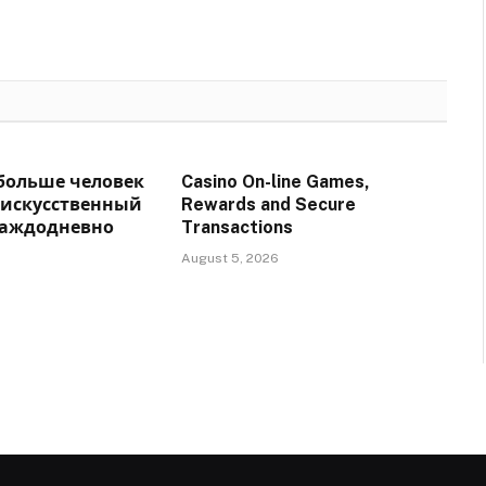
 больше человек
Casino On-line Games,
 искусственный
Rewards and Secure
каждодневно
Transactions
August 5, 2026