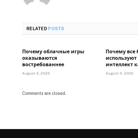
RELATED
POSTS
Почему облачные игры
Почему все
оказываются
используют
востребованнее
интеллект 
August 6, 2026
August 6, 2026
Comments are closed.