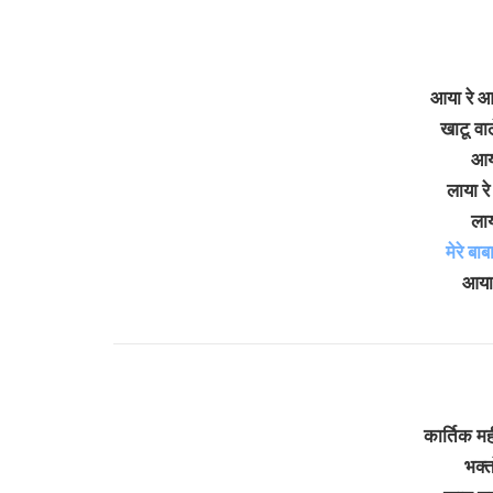
आया रे आ
खाटू वा
आय
लाया रे
लाय
मेरे बाब
आया
कार्तिक म
भक्तो