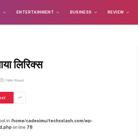
S
ENTERTAINMENT
BUSINESS
REVIEW
आया लिरिक्स
1 Min Read
est
ool in
/home/cadesimu/techsslash.com/wp-
d.php
on line
78