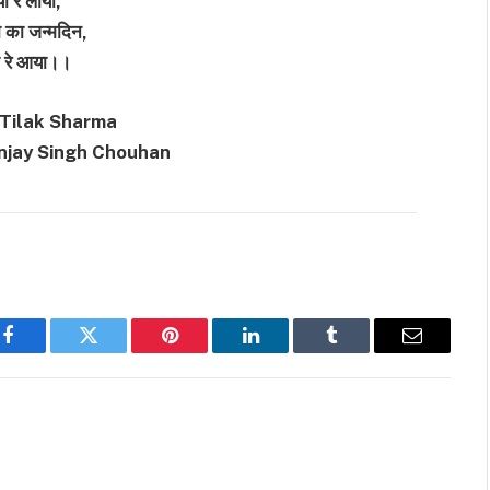
ा रे लाया,
बा का जन्मदिन,
 रे आया।।
 Tilak Sharma
anjay Singh Chouhan
Facebook
Twitter
Pinterest
LinkedIn
Tumblr
Email