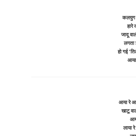
कलयुग त
हारे 
जादू वाल
लगता झा
हो गई ‘त
आया
आया रे आ
खाटू वा
आय
लाया रे