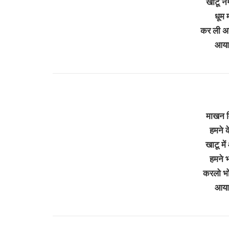
खाटू नग
धूम 
कर ली अर्
आया
माखन मि
हमने क
खाटू मे
हमने भ
करलो भोग
आया