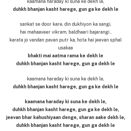
kaamana haraday ki suna ke dekh le,
duhkh bhanjan kasht harege, gun ga ke dekh le
sankat se door kare, din dukhiyon ka sangi,
hai mahaaveer vikram, baldhaari bajarangi ,
karata jo vandan pavan putr ka, hota hai jeevan sphal
usakaa
bhakti mai aatma rama ke dekh le
duhkh bhanjan kasht harege, gun ga dekh le
kaamana haraday ki suna ke dekh le,
duhkh bhanjan kasht harege, gun ga ke dekh le
kaamana haraday ki suna ke dekh le,
duhkh bhanjan kasht harege, gun ga ke dekh le,
jeevan bhar kahushiyaan denge, sharan aake dekh le,
duhkh bhanjan kasht harege, gun ga dekh le