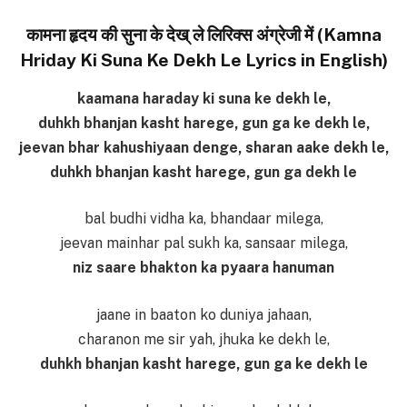
कामना हृदय की सुना के देख् ले लिरिक्स अंग्रेजी में (Kamna
Hriday Ki Suna Ke Dekh Le Lyrics in English)
kaamana haraday ki suna ke dekh le,
duhkh bhanjan kasht harege, gun ga ke dekh le,
jeevan bhar kahushiyaan denge, sharan aake dekh le,
duhkh bhanjan kasht harege, gun ga dekh le
bal budhi vidha ka, bhandaar milega,
jeevan mainhar pal sukh ka, sansaar milega,
niz saare bhakton ka pyaara hanuman
jaane in baaton ko duniya jahaan,
charanon me sir yah, jhuka ke dekh le,
duhkh bhanjan kasht harege, gun ga ke dekh le