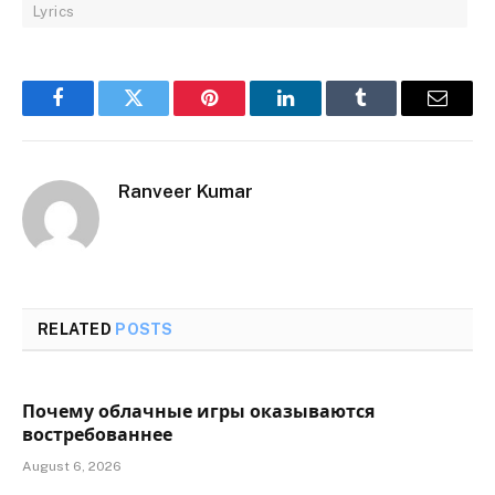
Lyrics
Facebook
Twitter
Pinterest
LinkedIn
Tumblr
Email
Ranveer Kumar
RELATED
POSTS
Почему облачные игры оказываются
востребованнее
August 6, 2026