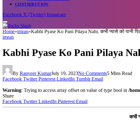
CONTRIBUTION
Facebook
X (Twitter)
Instagram
Home
»
imran
»
Kabhi Pyase Ko Pani Pilaya Nahi. कभी प्यासे को पानी पिला
imran
Kabhi Pyase Ko Pani Pilaya Nahi. क
By
Ranveer Kumar
July 19, 2023
No Comments
5 Mins Read
Facebook
Twitter
Pinterest
LinkedIn
Tumblr
Email
Warning
: Trying to access array offset on value of type bool in
/home
Share
Facebook
Twitter
LinkedIn
Pinterest
Email
कभी प