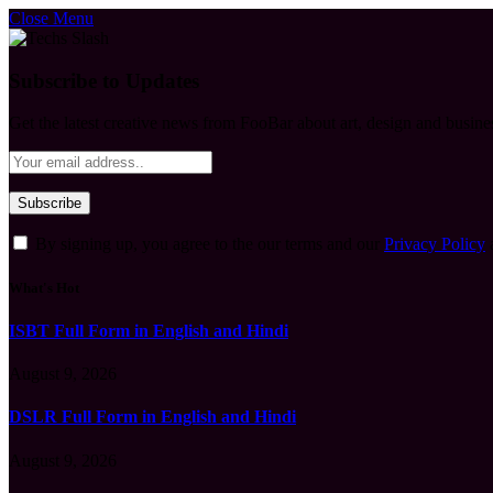
Close Menu
Subscribe to Updates
Get the latest creative news from FooBar about art, design and busine
By signing up, you agree to the our terms and our
Privacy Policy
What's Hot
ISBT Full Form in English and Hindi
August 9, 2026
DSLR Full Form in English and Hindi
August 9, 2026