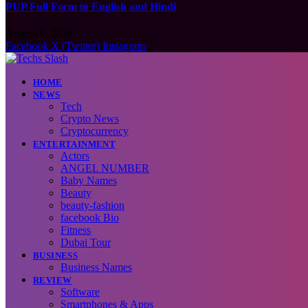
PUP Full Form in English and Hindi
August 9, 2026
Facebook
X (Twitter)
Instagram
HOME
NEWS
Tech
Crypto News
Cryptocurrency
ENTERTAINMENT
Actors
ANGEL NUMBER
Baby Names
Beauty
beauty-fashion
facebook Bio
Fitness
Dubai Tour
BUSINESS
Business Names
REVIEW
Software
Smartphones & Apps