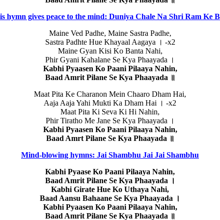
is hymn gives peace to the mind: Duniya Chale Na Shri Ram Ke B
Maine Ved Padhe, Maine Sastra Padhe,
Sastra Padhte Hue Khayaal Aagaya । -x2
Maine Gyan Kisi Ko Banta Nahi,
Phir Gyani Kahalane Se Kya Phaayada ।
Kabhi Pyaasen Ko Paani Pilaaya Nahin,
Baad Amrit Pilane Se Kya Phaayada ॥
Maat Pita Ke Charanon Mein Chaaro Dham Hai,
Aaja Aaja Yahi Mukti Ka Dham Hai । -x2
Maat Pita Ki Seva Ki Hi Nahin,
Phir Tiratho Me Jane Se Kya Phaayada ।
Kabhi Pyaasen Ko Paani Pilaaya Nahin,
Baad Amrt Pilane Se Kya Phaayada ॥
Mind-blowing hymns: Jai Shambhu Jai Jai Shambhu
Kabhi Pyaase Ko Paani Pilaaya Nahin,
Baad Amrit Pilane Se Kya Phaayada ।
Kabhi Girate Hue Ko Uthaya Nahi,
Baad Aansu Bahaane Se Kya Phaayada ।
Kabhi Pyaasen Ko Paani Pilaaya Nahin,
Baad Amrit Pilane Se Kya Phaayada ॥