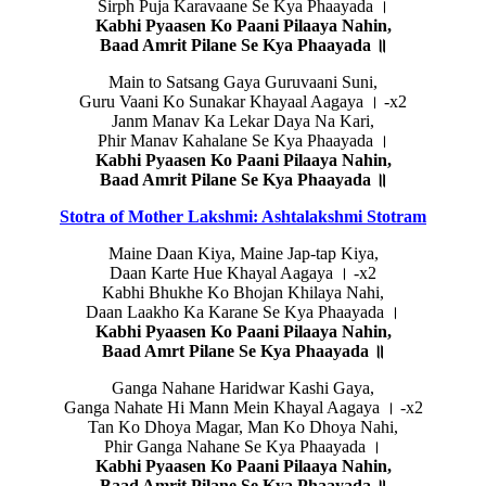
Sirph Puja Karavaane Se Kya Phaayada ।
Kabhi Pyaasen Ko Paani Pilaaya Nahin,
Baad Amrit Pilane Se Kya Phaayada ॥
Main to Satsang Gaya Guruvaani Suni,
Guru Vaani Ko Sunakar Khayaal Aagaya । -x2
Janm Manav Ka Lekar Daya Na Kari,
Phir Manav Kahalane Se Kya Phaayada ।
Kabhi Pyaasen Ko Paani Pilaaya Nahin,
Baad Amrit Pilane Se Kya Phaayada ॥
Stotra of Mother Lakshmi: Ashtalakshmi Stotram
Maine Daan Kiya, Maine Jap-tap Kiya,
Daan Karte Hue Khayal Aagaya । -x2
Kabhi Bhukhe Ko Bhojan Khilaya Nahi,
Daan Laakho Ka Karane Se Kya Phaayada ।
Kabhi Pyaasen Ko Paani Pilaaya Nahin,
Baad Amrt Pilane Se Kya Phaayada ॥
Ganga Nahane Haridwar Kashi Gaya,
Ganga Nahate Hi Mann Mein Khayal Aagaya । -x2
Tan Ko Dhoya Magar, Man Ko Dhoya Nahi,
Phir Ganga Nahane Se Kya Phaayada ।
Kabhi Pyaasen Ko Paani Pilaaya Nahin,
Baad Amrit Pilane Se Kya Phaayada ॥