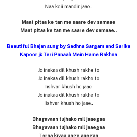
Naa koii mandir jaae..
Maat pitaa ke tan me saare dev samaae
Maat pitaa ke tan me saare dev samaae..
Beautiful Bhajan sung by Sadhna Sargam and Sarika
Kapoor ji: Teri Panaah Mein Hame Rakhna
Jo inakaa dil khush rakhe to
Jo inakaa dil khush rakhe to
Iishvar khush ho jaae
Jo inakaa dil khush rakhe to
Iishvar khush ho jaae..
Bhagavaan tujhako mil jaaegaa
Bhagavaan tujhako mil jaaegaa
Teraa kiyaa aage aaegaa