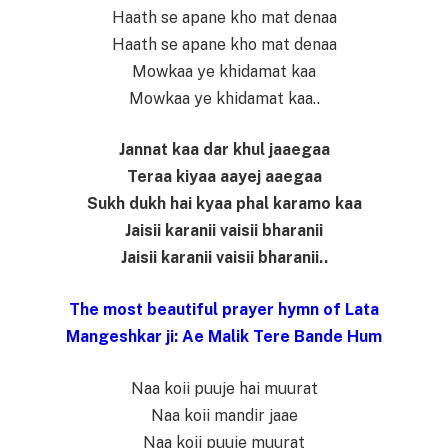
Haath se apane kho mat denaa
Haath se apane kho mat denaa
Mowkaa ye khidamat kaa
Mowkaa ye khidamat kaa..
Jannat kaa dar khul jaaegaa
Teraa kiyaa aayej aaegaa
Sukh dukh hai kyaa phal karamo kaa
Jaisii karanii vaisii bharanii
Jaisii karanii vaisii bharanii..
The most beautiful prayer hymn of Lata
Mangeshkar ji: Ae Malik Tere Bande Hum
Naa koii puuje hai muurat
Naa koii mandir jaae
Naa koii puuje muurat