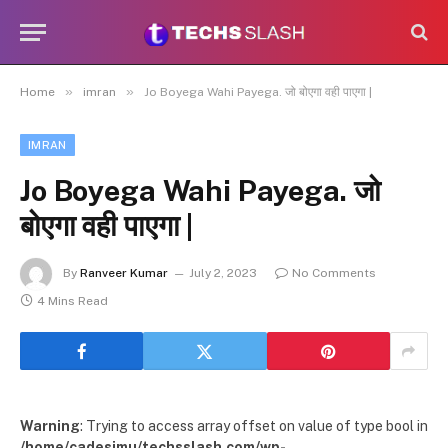
»
»
Home
imran
Jo Boyega Wahi Payega. जो बोएगा वही पाएगा |
IMRAN
Jo Boyega Wahi Payega. जो
बोएगा वही पाएगा |
By
Ranveer Kumar
July 2, 2023
No Comments
4 Mins Read
Warning
: Trying to access array offset on value of type bool in
/home/cadesimu/techsslash.com/wp-