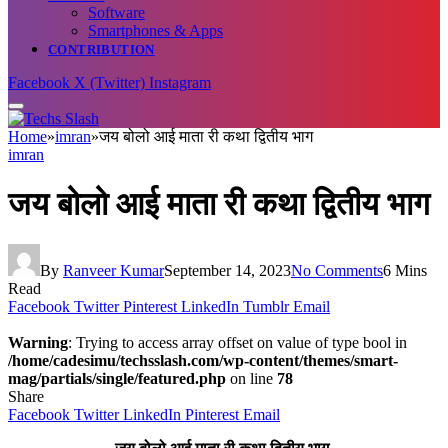
Software
Smartphones & Apps
CONTRIBUTION
Facebook
X (Twitter)
Instagram
Home
»
imran
»
जय बोलो आई माता री कथा द्वितीय भाग
imran
जय बोलो आई माता री कथा द्वितीय भाग
By
Ranveer Kumar
September 14, 2023
No Comments
6 Mins
Read
Facebook
Twitter
Pinterest
LinkedIn
Tumblr
Email
Warning
: Trying to access array offset on value of type bool in
/home/cadesimu/techsslash.com/wp-content/themes/smart-
mag/partials/single/featured.php
on line
78
Share
Facebook
Twitter
LinkedIn
Pinterest
Email