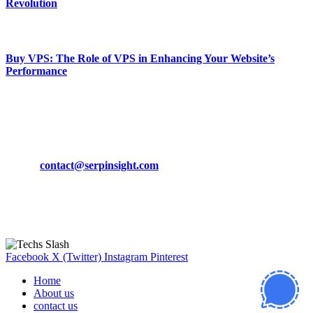
Revolution
March 19, 2024
Buy VPS: The Role of VPS in Enhancing Your Website’s
Performance
March 19, 2024
CONTACT DETAILS
Phone:
+92-302-743-9438
Email:
contact@serpinsight.com
Our Recommendation
Here are some helpfull links for our user. hopefully you liked it.
Facebook
X (Twitter)
Instagram
Pinterest
Home
About us
contact us