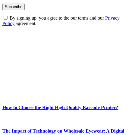
By signing up, you agree to the our terms and our
Privacy
Policy
agreement.
ABOUT TECHSSLASH
Welcome to Techsslash! We're dedicated to providing you with the
best of technology, finance, gaming, entertainment, lifestyle, health,
and fitness news, all delivered with dependability.
Our passion for tech and daily news drives us to create a booming
online website where you can stay informed and entertained.
Enjoy our content as much as we enjoy offering it to you
Most Popular
How to Choose the Right High-Quality Barcode Printer?
March 19, 2024
The Impact of Technology on Wholesale Eyewear: A Digital