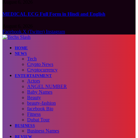
August 6, 2026
MEDICAL ECG Full Form in Hindi and English
August 6, 2026
Facebook
X (Twitter)
Instagram
HOME
NEWS
Tech
Crypto News
Cryptocurrency
ENTERTAINMENT
Actors
ANGEL NUMBER
Baby Names
Beauty
beauty-fashion
facebook Bio
Fitness
Dubai Tour
BUSINESS
Business Names
REVIEW