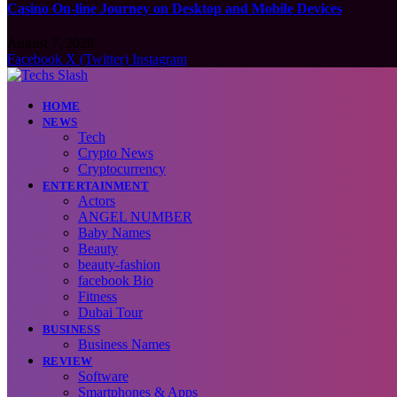
Casino On-line Journey on Desktop and Mobile Devices
August 7, 2026
Facebook
X (Twitter)
Instagram
HOME
NEWS
Tech
Crypto News
Cryptocurrency
ENTERTAINMENT
Actors
ANGEL NUMBER
Baby Names
Beauty
beauty-fashion
facebook Bio
Fitness
Dubai Tour
BUSINESS
Business Names
REVIEW
Software
Smartphones & Apps