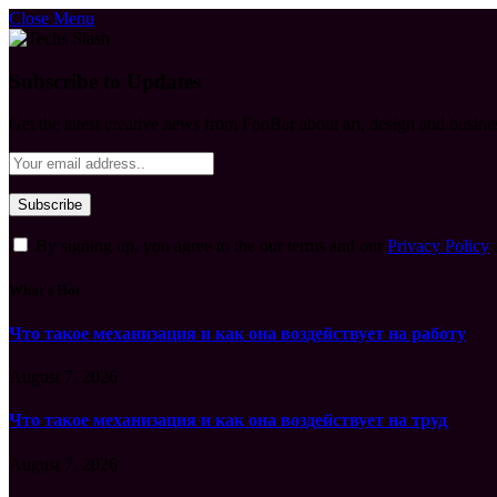
Close Menu
Subscribe to Updates
Get the latest creative news from FooBar about art, design and busine
By signing up, you agree to the our terms and our
Privacy Policy
What's Hot
Что такое механизация и как она воздействует на работу
August 7, 2026
Что такое механизация и как она воздействует на труд
August 7, 2026