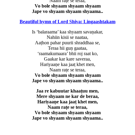
Naam raṭe se teraa,
Vo bole shyaam shyaam shyaam
Jape vo shyaam shyaam shyaama..
Beautiful hymn of Lord Shiva: Lingaashtakam
Is ‘balaraama’ kaa shyaam savaṇakar,
Nahiin kisii se naataa,
Aaṭhon pahar puurii shraddhaa se,
Teraa hii guṇ gaataa,
‘raamakumaara’ bhii roj raat ko,
Gaakar kar kare saveraa,
Hariyaaṇe kaa jaaṭ khet men,
Naam raṭe se teraa,
Vo bole shyaam shyaam shyaam
Jape vo shyaam shyaam shyaama..
Jaa re kabuutar khaaṭuu men,
Mere shyaam ne kar de beraa,
Hariyaaṇe kaa jaaṭ khet men,
Naam raṭe se teraa,
Vo bole shyaam shyaam shyaam
Jape vo shyaam shyaam shyaama..