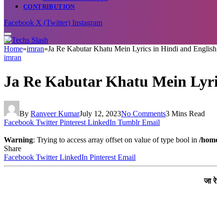
CONTRIBUTION
Facebook
X (Twitter)
Instagram
Home
»
imran
»
Ja Re Kabutar Khatu Mein Lyrics in Hindi and English. जा
imran
Ja Re Kabutar Khatu Mein Lyrics i
By
Ranveer Kumar
July 12, 2023
No Comments
3 Mins Read
Facebook
Twitter
Pinterest
LinkedIn
Tumblr
Email
Warning
: Trying to access array offset on value of type bool in
/home
Share
Facebook
Twitter
LinkedIn
Pinterest
Email
जा र