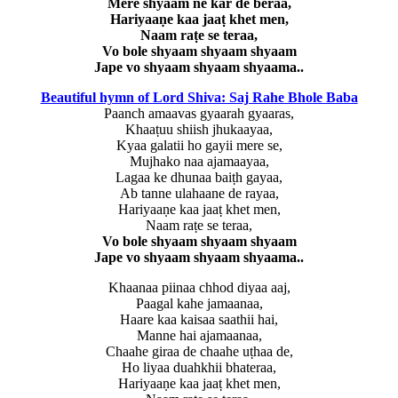
Mere shyaam ne kar de beraa,
Hariyaaṇe kaa jaaṭ khet men,
Naam raṭe se teraa,
Vo bole shyaam shyaam shyaam
Jape vo shyaam shyaam shyaama..
Beautiful hymn of Lord Shiva: Saj Rahe Bhole Baba
Paanch amaavas gyaarah gyaaras,
Khaaṭuu shiish jhukaayaa,
Kyaa galatii ho gayii mere se,
Mujhako naa ajamaayaa,
Lagaa ke dhunaa baiṭh gayaa,
Ab tanne ulahaane de rayaa,
Hariyaaṇe kaa jaaṭ khet men,
Naam raṭe se teraa,
Vo bole shyaam shyaam shyaam
Jape vo shyaam shyaam shyaama..
Khaanaa piinaa chhod diyaa aaj,
Paagal kahe jamaanaa,
Haare kaa kaisaa saathii hai,
Manne hai ajamaanaa,
Chaahe giraa de chaahe uṭhaa de,
Ho liyaa duahkhii bhateraa,
Hariyaaṇe kaa jaaṭ khet men,