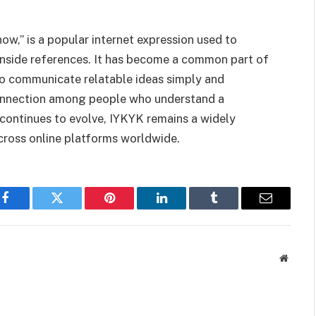
w,” is a popular internet expression used to
inside references. It has become a common part of
 to communicate relatable ideas simply and
connection among people who understand a
 continues to evolve, IYKYK remains a widely
cross online platforms worldwide.
Facebook
Twitter
Pinterest
LinkedIn
Tumblr
Email
Websit