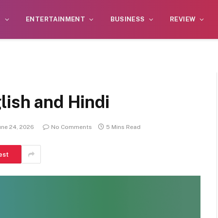
S
ENTERTAINMENT
BUSINESS
REVIEW
lish and Hindi
une 24, 2026
No Comments
5 Mins Read
est