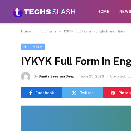
HOME
NEW
»
»
Home
Full Form
IYKYK Full Form in English and Hindi
FULL FORM
IYKYK Full Form in Eng
By
Sunita Zeeshan Deep
June 23, 2026
Updated:
J
Facebook
Twitter
Pinter