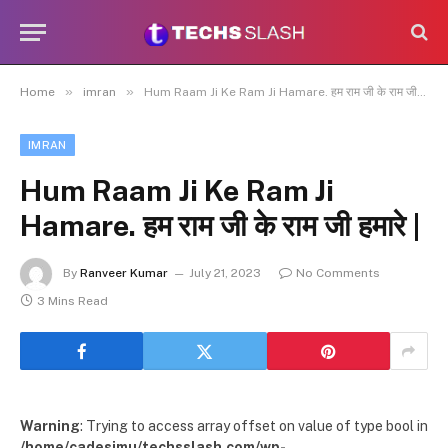
»
»
Home
imran
Hum Raam Ji Ke Ram Ji Hamare. हम राम जी के राम जी हमारे |
IMRAN
Hum Raam Ji Ke Ram Ji
Hamare. हम राम जी के राम जी हमारे |
By
Ranveer Kumar
July 21, 2023
No Comments
3 Mins Read
Warning
: Trying to access array offset on value of type bool in
/home/cadesimu/techsslash.com/wp-