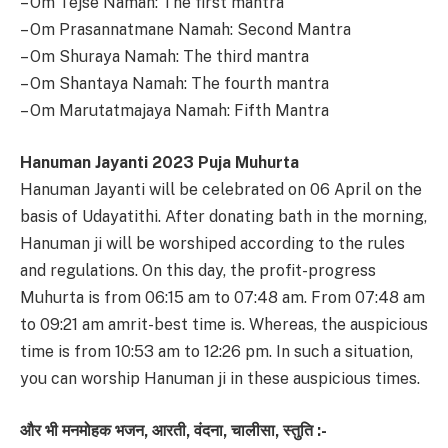
– Om Tejse Namah: The first mantra
– Om Prasannatmane Namah: Second Mantra
– Om Shuraya Namah: The third mantra
– Om Shantaya Namah: The fourth mantra
– Om Marutatmajaya Namah: Fifth Mantra
Hanuman Jayanti 2023 Puja Muhurta
Hanuman Jayanti will be celebrated on 06 April on the
basis of Udayatithi. After donating bath in the morning,
Hanuman ji will be worshiped according to the rules
and regulations. On this day, the profit-progress
Muhurta is from 06:15 am to 07:48 am. From 07:48 am
to 09:21 am amrit-best time is. Whereas, the auspicious
time is from 10:53 am to 12:26 pm. In such a situation,
you can worship Hanuman ji in these auspicious times.
और भी मनमोहक भजन, आरती, वंदना, चालीसा, स्तुति :-