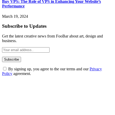
Buy VPS: The Role of VPS in Enhancing Your Website’s
Performance
March 19, 2024
Subscribe to Updates
Get the latest creative news from FooBar about art, design and
business.
By signing up, you agree to the our terms and our
Privacy
Policy
agreement.
ABOUT TECHSSLASH
Welcome to Techsslash! We're dedicated to providing you with the
best of technology, finance, gaming, entertainment, lifestyle, health,
and fitness news, all delivered with dependability.
Our passion for tech and daily news drives us to create a booming