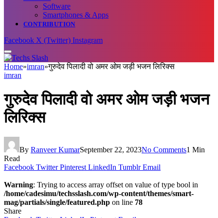
Software
Smartphones & Apps
CONTRIBUTION
Facebook
X (Twitter)
Instagram
Home
»
imran
»
गुरुदेव पिलादी वो अमर ओम जड़ी भजन लिरिक्स
imran
गुरुदेव पिलादी वो अमर ओम जड़ी भजन
लिरिक्स
By
Ranveer Kumar
September 22, 2023
No Comments
1 Min
Read
Facebook
Twitter
Pinterest
LinkedIn
Tumblr
Email
Warning
: Trying to access array offset on value of type bool in
/home/cadesimu/techsslash.com/wp-content/themes/smart-
mag/partials/single/featured.php
on line
78
Share