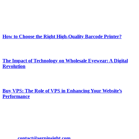
online website where you can stay informed and entertained.
Enjoy our content as much as we enjoy offering it to you
Most Popular
How to Choose the Right High-Quality Barcode Printer?
March 19, 2024
The Impact of Technology on Wholesale Eyewear: A Digital
Revolution
March 19, 2024
Buy VPS: The Role of VPS in Enhancing Your Website’s
Performance
March 19, 2024
CONTACT DETAILS
Phone:
+92-302-743-9438
Email:
contact@serpinsight.com