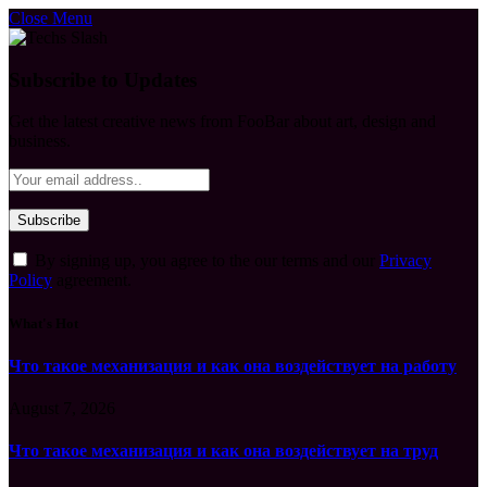
Close Menu
Subscribe to Updates
Get the latest creative news from FooBar about art, design and
business.
By signing up, you agree to the our terms and our
Privacy
Policy
agreement.
What's Hot
Что такое механизация и как она воздействует на работу
August 7, 2026
Что такое механизация и как она воздействует на труд