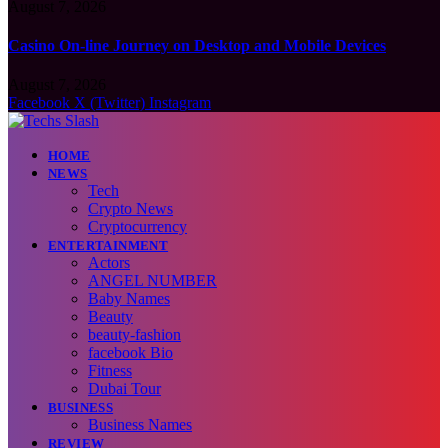
August 7, 2026
Casino On-line Journey on Desktop and Mobile Devices
August 7, 2026
Facebook
X (Twitter)
Instagram
HOME
NEWS
Tech
Crypto News
Cryptocurrency
ENTERTAINMENT
Actors
ANGEL NUMBER
Baby Names
Beauty
beauty-fashion
facebook Bio
Fitness
Dubai Tour
BUSINESS
Business Names
REVIEW