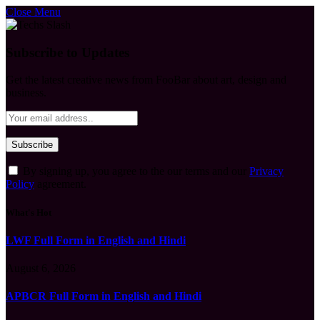
Close Menu
Subscribe to Updates
Get the latest creative news from FooBar about art, design and
business.
By signing up, you agree to the our terms and our
Privacy
Policy
agreement.
What's Hot
LWF Full Form in English and Hindi
August 6, 2026
APBCR Full Form in English and Hindi