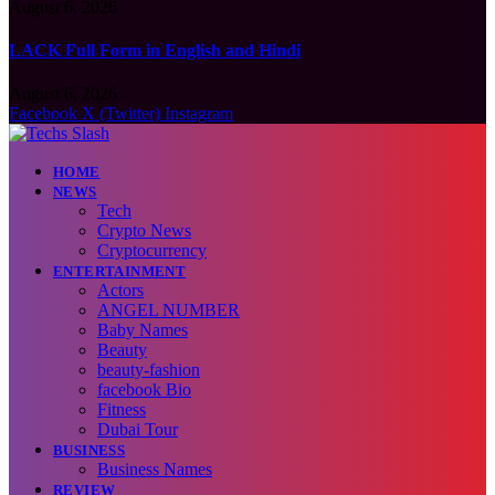
August 6, 2026
LACK Full Form in English and Hindi
August 6, 2026
Facebook
X (Twitter)
Instagram
HOME
NEWS
Tech
Crypto News
Cryptocurrency
ENTERTAINMENT
Actors
ANGEL NUMBER
Baby Names
Beauty
beauty-fashion
facebook Bio
Fitness
Dubai Tour
BUSINESS
Business Names
REVIEW