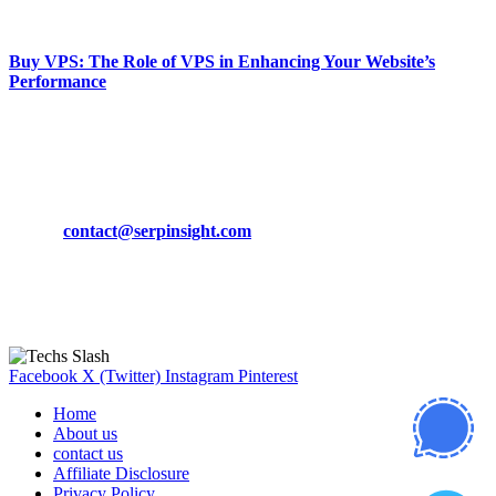
March 19, 2024
Buy VPS: The Role of VPS in Enhancing Your Website’s
Performance
March 19, 2024
CONTACT DETAILS
Phone:
+92-302-743-9438
Email:
contact@serpinsight.com
Our Recommendation
Here are some helpfull links for our user. hopefully you liked it.
Facebook
X (Twitter)
Instagram
Pinterest
Home
About us
contact us
Affiliate Disclosure
Privacy Policy