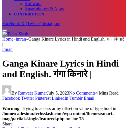
Software
Smartphones & Apps
CONTRIBUTION
Facebook
X (Twitter)
Instagram
Home
»
imran
»
Ganga Kinare Lyrics in Hindi and English. गंगा किनारे
|
imran
Ganga Kinare Lyrics in Hindi
and English. गंगा किनारे |
By
Ranveer Kumar
July 5, 2023
No Comments
4 Mins Read
Facebook
Twitter
Pinterest
LinkedIn
Tumblr
Email
Warning
: Trying to access array offset on value of type bool in
/home/cadesimu/techsslash.com/wp-content/themes/smart-
mag/partials/single/featured.php
on line
78
Share