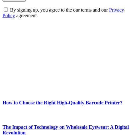
By signing up, you agree to the our terms and our
Privacy
Policy
agreement.
ABOUT TECHSSLASH
Welcome to Techsslash! We're dedicated to providing you with the
best of technology, finance, gaming, entertainment, lifestyle, health,
and fitness news, all delivered with dependability.
Our passion for tech and daily news drives us to create a booming
online website where you can stay informed and entertained.
Enjoy our content as much as we enjoy offering it to you
Most Popular
How to Choose the Right High-Quality Barcode Printer?
March 19, 2024
The Impact of Technology on Wholesale Eyewear: A Digital
Revolution