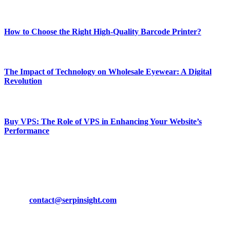
Most Popular
How to Choose the Right High-Quality Barcode Printer?
March 19, 2024
The Impact of Technology on Wholesale Eyewear: A Digital
Revolution
March 19, 2024
Buy VPS: The Role of VPS in Enhancing Your Website’s
Performance
March 19, 2024
CONTACT DETAILS
Phone:
+92-302-743-9438
Email:
contact@serpinsight.com
Our Recommendation