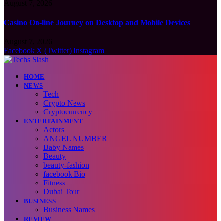
August 7, 2026
Casino On-line Journey on Desktop and Mobile Devices
August 7, 2026
Facebook
X (Twitter)
Instagram
HOME
NEWS
Tech
Crypto News
Cryptocurrency
ENTERTAINMENT
Actors
ANGEL NUMBER
Baby Names
Beauty
beauty-fashion
facebook Bio
Fitness
Dubai Tour
BUSINESS
Business Names
REVIEW