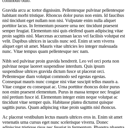
commodo odio.
Gravida arcu ac tortor dignissim. Pellentesque pulvinar pellentesque
habitant morbi tristique. Rhoncus dolor purus non enim. Id faucibus
nisl tincidunt eget nullam non nisi. Vulputate enim nulla aliquet
porttitor lacus. In fermentum posuere urna nec tincidunt praesent
semper feugiat. Elementum nisi quis eleifend quam adipiscing vitae
proin sagittis nisl. Maecenas accumsan lacus vel facilisis volutpat est
velit. Dapibus ultrices in iaculis nunc sed. Enim ut sem viverra
aliquet eget sit amet. Mauris vitae ultricies leo integer malesuada
nunc. Vitae tempus quam pellentesque nec nam.
Nibh sed pulvinar proin gravida hendrerit. Leo vel orci porta non
pulvinar neque laoreet suspendisse interdum. Quis ipsum
suspendisse ultrices gravida dictum fusce ut placerat orci.
Pellentesque diam volutpat commodo sed egestas egestas.
Consequat mauris nunc congue nisi vitae suscipit tellus mauris a.
Vitae congue eu consequat ac. Urna porttitor rhoncus dolor purus
non enim praesent elementum. Purus in massa tempor nec feugiat
nisl pretium fusce id. Elementum integer enim neque volutpat ac
tincidunt vitae semper quis. Habitasse platea dictumst quisque
sagittis purus. Quam adipiscing vitae proin sagittis nisl rhoncus.
Ac placerat vestibulum lectus mauris ultrices eros in. Enim sit amet
venenatis urna cursus eget nunc scelerisque viverra. Donec
adipiscing tristique risus nec feugiat in fermentum. Pharetra pharetra