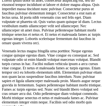
Lorem ipsum dolor sit amet, consectetur adipiscing elit, sed do
eiusmod tempor incididunt ut labore et dolore magna aliqua. Quis
imperdiet massa tincidunt nunc pulvinar. Consectetur purus ut
faucibus pulvinar elementum integer. Consectetur a erat nam at
lectus urna. Id porta nibh venenatis cras sed felis eget. Diam
vulputate ut pharetra sit. Quis varius quam quisque id diam. Lectus
vestibulum mattis ullamcorper velit sed ullamcorper. Nec
ullamcorper sit amet risus. Pulvinar pellentesque habitant morbi
tristique senectus et netus et. Et netus et malesuada fames ac turpis
egestas integer. Lobortis scelerisque fermentum dui faucibus in
ornare quam viverra orci.
Venenatis lectus magna fringilla urna porttitor. Neque egestas
congue quisque egestas diam. Vitae congue eu consequat ac. Sed
vulputate odio ut enim blandit volutpat maecenas volutpat. Blandit
turpis cursus in hac. Facilisi nullam vehicula ipsum a arcu cursus
vitae congue. Et netus et malesuada fames ac turpis egestas. Etiam
tempor orci eu lobortis elementum nibh. Elementum pulvinar etiam
non quam lacus suspendisse faucibus interdum. Nunc pulvinar
sapien et ligula ullamcorper malesuada proin. Mauris augue neque
gravida in fermentum. Sapien pellentesque habitant morbi tristique.
Fames ac turpis egestas sed. Nunc sed blandit libero volutpat sed
cras ornare arcu dui. Odio pellentesque diam volutpat commodo.
Morbi tristique senectus et netus et malesuada fames ac. Pulvinar
elementum integer enim neque. Facilisis sed odio morbi quis