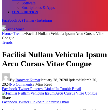
Software
Smartphones & Apps
CONTRIBUTION
Facebook
X (Twitter)
Instagram
Home
»
Trends
»
Facilisi Nullam Vehicula Ipsum Arcu Cursus Vitae
Congue
Trends
Facilisi Nullam Vehicula Ipsum
Arcu Cursus Vitae Congue
By
Ranveer Kumar
January 28, 2020
Updated:
March 20,
2024
No Comments
3 Mins Read
Facebook
Twitter
Pinterest
LinkedIn
Tumblr
Email
Share
Facebook
Twitter
LinkedIn
Pinterest
Email