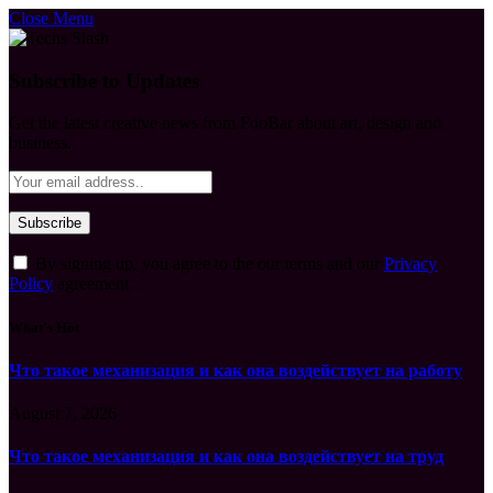
Close Menu
Subscribe to Updates
Get the latest creative news from FooBar about art, design and
business.
By signing up, you agree to the our terms and our
Privacy
Policy
agreement.
What's Hot
Что такое механизация и как она воздействует на работу
August 7, 2026
Что такое механизация и как она воздействует на труд