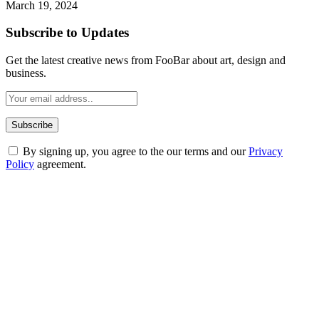
March 19, 2024
Subscribe to Updates
Get the latest creative news from FooBar about art, design and
business.
By signing up, you agree to the our terms and our
Privacy
Policy
agreement.
ABOUT TECHSSLASH
Welcome to Techsslash! We're dedicated to providing you with the
best of technology, finance, gaming, entertainment, lifestyle, health,
and fitness news, all delivered with dependability.
Our passion for tech and daily news drives us to create a booming
online website where you can stay informed and entertained.
Enjoy our content as much as we enjoy offering it to you