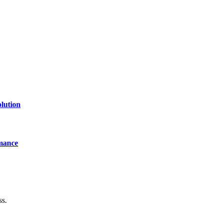
lution
mance
ss.