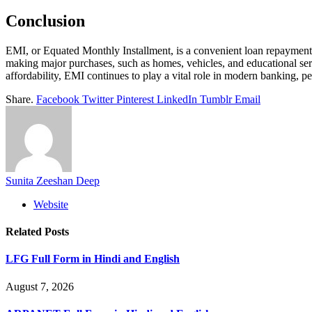
Conclusion
EMI, or Equated Monthly Installment, is a convenient loan repayment 
making major purchases, such as homes, vehicles, and educational serv
affordability, EMI continues to play a vital role in modern banking, 
Share.
Facebook
Twitter
Pinterest
LinkedIn
Tumblr
Email
Sunita Zeeshan Deep
Website
Related
Posts
LFG Full Form in Hindi and English
August 7, 2026