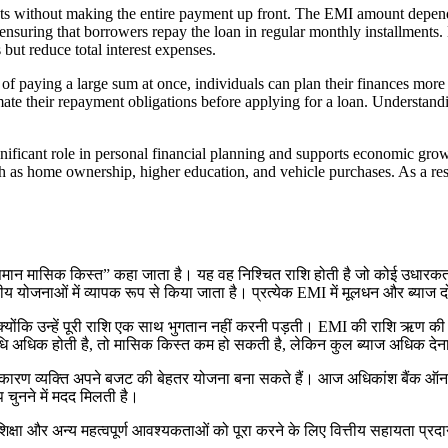
ts without making the entire payment up front. The EMI amount depends
, ensuring that borrowers repay the loan in regular monthly installment
 but reduce total interest expenses.
ad of paying a large sum at once, individuals can plan their finances m
timate their repayment obligations before applying for a loan. Understa
ificant role in personal financial planning and supports economic gro
ch as home ownership, higher education, and vehicle purchases. As a res
समान मासिक किस्त” कहा जाता है। यह वह निश्चित राशि होती है जो कोई उधारकर्ता
ोजनाओं में व्यापक रूप से किया जाता है। प्रत्येक EMI में मूलधन और ब्याज दोन
 क्योंकि उन्हें पूरी राशि एक साथ भुगतान नहीं करनी पड़ती। EMI की राशि ऋण की
धि अधिक होती है, तो मासिक किस्त कम हो सकती है, लेकिन कुल ब्याज अधिक देना
 कारण व्यक्ति अपने बजट की बेहतर योजना बना सकते हैं। आज अधिकांश बैंक ऑन
ुनने में मदद मिलती है।
िक्षा और अन्य महत्वपूर्ण आवश्यकताओं को पूरा करने के लिए वित्तीय सहायता