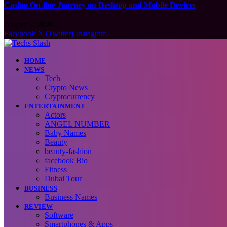
Casino On-line Journey on Desktop and Mobile Devices
August 7, 2026
Facebook
X (Twitter)
Instagram
HOME
NEWS
Tech
Crypto News
Cryptocurrency
ENTERTAINMENT
Actors
ANGEL NUMBER
Baby Names
Beauty
beauty-fashion
facebook Bio
Fitness
Dubai Tour
BUSINESS
Business Names
REVIEW
Software
Smartphones & Apps