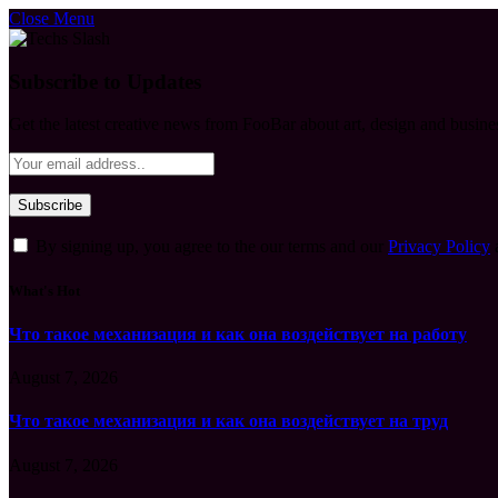
Close Menu
Subscribe to Updates
Get the latest creative news from FooBar about art, design and busine
By signing up, you agree to the our terms and our
Privacy Policy
What's Hot
Что такое механизация и как она воздействует на работу
August 7, 2026
Что такое механизация и как она воздействует на труд
August 7, 2026