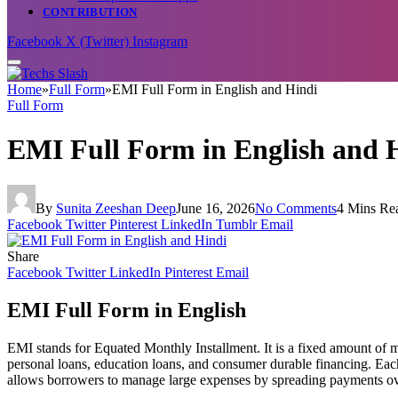
CONTRIBUTION
Facebook
X (Twitter)
Instagram
Home
»
Full Form
»
EMI Full Form in English and Hindi
Full Form
EMI Full Form in English and 
By
Sunita Zeeshan Deep
June 16, 2026
No Comments
4 Mins Re
Facebook
Twitter
Pinterest
LinkedIn
Tumblr
Email
Share
Facebook
Twitter
LinkedIn
Pinterest
Email
EMI Full Form in English
EMI stands for Equated Monthly Installment. It is a fixed amount of 
personal loans, education loans, and consumer durable financing. Eac
allows borrowers to manage large expenses by spreading payments ov