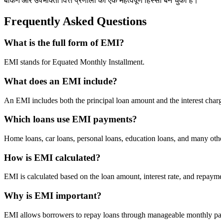
बैंकिंग और उपभोक्ता वित्त प्रणाली का एक महत्वपूर्ण हिस्सा बन चुकी है।
Frequently Asked Questions
What is the full form of EMI?
EMI stands for Equated Monthly Installment.
What does an EMI include?
An EMI includes both the principal loan amount and the interest charg
Which loans use EMI payments?
Home loans, car loans, personal loans, education loans, and many ot
How is EMI calculated?
EMI is calculated based on the loan amount, interest rate, and repaym
Why is EMI important?
EMI allows borrowers to repay loans through manageable monthly pa