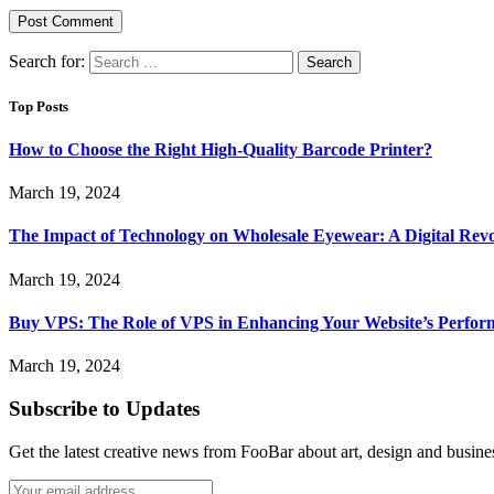
Search for:
Top Posts
How to Choose the Right High-Quality Barcode Printer?
March 19, 2024
The Impact of Technology on Wholesale Eyewear: A Digital Revo
March 19, 2024
Buy VPS: The Role of VPS in Enhancing Your Website’s Perfor
March 19, 2024
Subscribe to Updates
Get the latest creative news from FooBar about art, design and busine