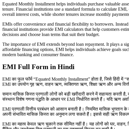
Equated Monthly Installment helps individuals purchase valuable asse
tenure. Financial institutions use a standard formula to calculate EMI
overall interest costs, while shorter tenures increase monthly payments
EMIs offer convenience and financial flexibility to borrowers. Inste
financial institutions provide EMI calculators that help customers es
decisions and choose loan terms that suit their budget.
The importance of EMI extends beyond loan repayment. It plays a sign
affordable financing options, EMI helps individuals achieve goals su
modern banking and consumer finance.
EMI Full Form in Hindi
EMI का फुल फॉर्म “Equated Monthly Installment” होता है, जिसे हिंदी में “
EMI का उपयोग गृह ऋण, वाहन ऋण, व्यक्तिगत ऋण, शिक्षा ऋण और अन्य वित्तीय य
समान मासिक किस्त प्रणाली लोगों को बड़ी खरीदारी करने में सहायता करती है,
संस्थान विशेष गणना पद्धति के आधार पर EMI निर्धारित करते हैं। यदि ऋण अव
EMI प्रणाली वित्तीय प्रबंधन को आसान बनाती है। नियमित मासिक भुगतान के
अपनी संभावित मासिक किस्त का अनुमान लगा सकते हैं। इससे सही ऋण विकल्प च
EMI का महत्व केवल ऋण चुकाने तक सीमित नहीं है। यह लोगों को घर, वाहन, श