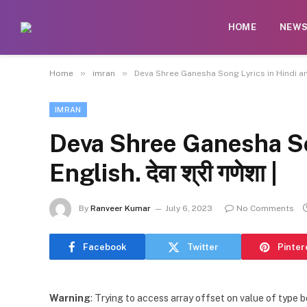
HOME
NEW
»
»
Home
imran
Deva Shree Ganesha Song Lyrics in Hindi and En
IMRAN
Deva Shree Ganesha So
English. देवा श्री गणेशा |
By
Ranveer Kumar
July 6, 2023
No Comments
Facebook
Twitter
Pinter
Warning
: Trying to access array offset on value of type b