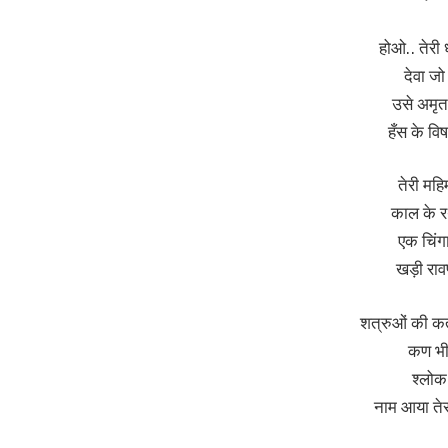
होओ.. तेरी
देवा जो
उसे अमृत 
हँस के विष
तेरी महि
काल के र
एक चिंगा
खड़ी रा
शत्रुओं की कता
कण भी
श्लोक 
नाम आया तेरा