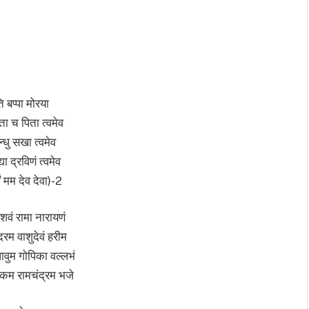
 बप्पा मोरया
ाता च पिता त्वमेव
न्धु सखा त्वमेव
्या द्रविणं त्वमेव
वं मम देव देवा)-2
वं रामा नारायणं
ोदरम वाशुदेवं हरीम
ावुम गोपिका वल्लभं
कम रामचंद्रम भजे