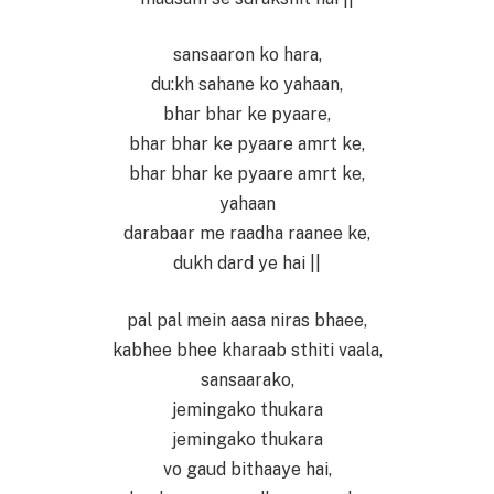
sansaaron ko hara,
du:kh sahane ko yahaan,
bhar bhar ke pyaare,
bhar bhar ke pyaare amrt ke,
bhar bhar ke pyaare amrt ke,
yahaan
darabaar me raadha raanee ke,
dukh dard ye hai ||
pal pal mein aasa niras bhaee,
kabhee bhee kharaab sthiti vaala,
sansaarako,
jemingako thukara
jemingako thukara
vo gaud bithaaye hai,