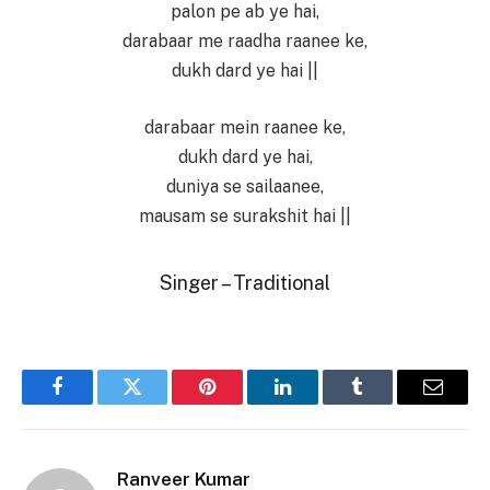
palon pe ab ye hai,
darabaar me raadha raanee ke,
dukh dard ye hai ||
darabaar mein raanee ke,
dukh dard ye hai,
duniya se sailaanee,
mausam se surakshit hai ||
Singer – Traditional
Facebook
Twitter
Pinterest
LinkedIn
Tumblr
Email
Ranveer Kumar