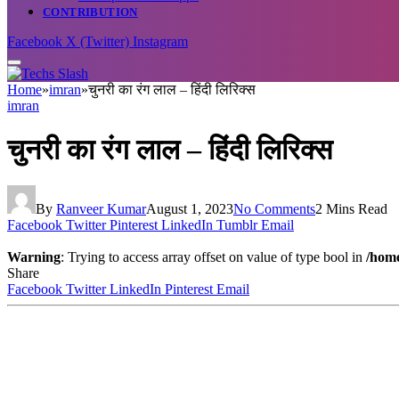
CONTRIBUTION
Facebook
X (Twitter)
Instagram
Home
»
imran
»
चुनरी का रंग लाल – हिंदी लिरिक्स
imran
चुनरी का रंग लाल – हिंदी लिरिक्स
By
Ranveer Kumar
August 1, 2023
No Comments
2 Mins Read
Facebook
Twitter
Pinterest
LinkedIn
Tumblr
Email
Warning
: Trying to access array offset on value of type bool in
/home
Share
Facebook
Twitter
LinkedIn
Pinterest
Email