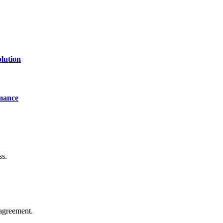
lution
mance
ss.
agreement.