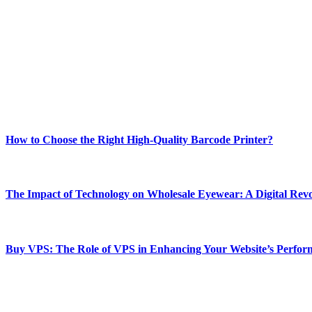
ABOUT TECHSSLASH
Welcome to Techsslash! We're dedicated to providing you with the best 
Our passion for tech and daily news drives us to create a booming on
Enjoy our content as much as we enjoy offering it to you
Most Popular
How to Choose the Right High-Quality Barcode Printer?
March 19, 2024
The Impact of Technology on Wholesale Eyewear: A Digital Revo
March 19, 2024
Buy VPS: The Role of VPS in Enhancing Your Website’s Perfor
March 19, 2024
CONTACT DETAILS