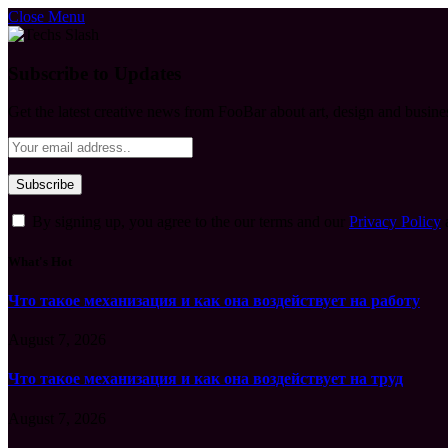
Close Menu
Subscribe to Updates
Get the latest creative news from FooBar about art, design and busine
By signing up, you agree to the our terms and our
Privacy Policy
What's Hot
Что такое механизация и как она воздействует на работу
August 7, 2026
Что такое механизация и как она воздействует на труд
August 7, 2026