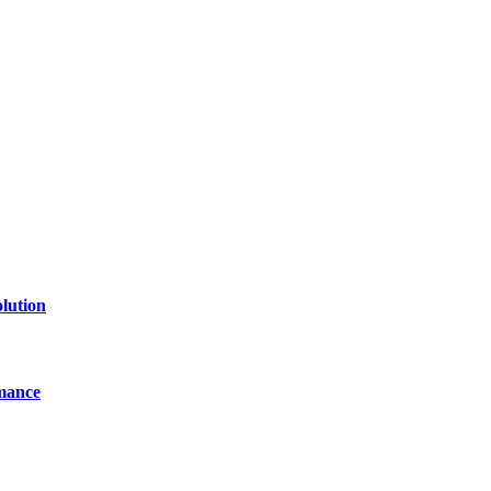
of technology, finance, gaming, entertainment, lifestyle, health, and fi
line website where you can stay informed and entertained.
lution
mance