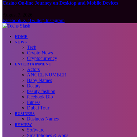
Casino On-line Journey on Desktop and Mobile Devices
August 7, 2026
Facebook
X (Twitter)
Instagram
HOME
NEWS
Tech
Crypto News
Cryptocurrency
ENTERTAINMENT
Actors
ANGEL NUMBER
Baby Names
Beauty
beauty-fashion
facebook Bio
Fitness
Dubai Tour
BUSINESS
Business Names
REVIEW
Software
Smartphones & Apps