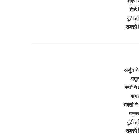
शबरी न
मीठे 
बुटी ह
सबको 
अर्जुन न
अमृत
संतो ने
गागर
भक्तों न
मस्त
बुटी ह
सबको 