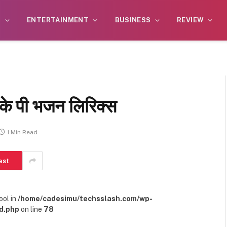
S
ENTERTAINMENT
BUSINESS
REVIEW
 के पी भजन लिरिक्स
1 Min Read
est
ool in
/home/cadesimu/techsslash.com/wp-
d.php
on line
78