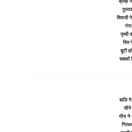
ब्रम्हा 
पुस्त
शिवजी न
गंगा
पृथ्वी 
सिर प
बुटी ह
सबको 
बालि न
सीने
मीरा न
गिरधर