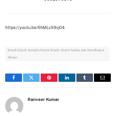
https://youtu.be/6hMLvX9vj04
black black temple black black chunri kalka aan bandhaiye
dheer
Facebook
Twitter
Pinterest
LinkedIn
Tumblr
Email
Ranveer Kumar