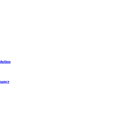
of technology, finance, gaming, entertainment, lifestyle, health, and fi
line website where you can stay informed and entertained.
lution
mance