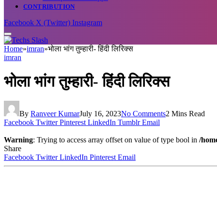
CONTRIBUTION
Facebook
X (Twitter)
Instagram
Home
»
imran
»
भोला भांग तुम्हारी- हिंदी लिरिक्स
imran
भोला भांग तुम्हारी- हिंदी लिरिक्स
By
Ranveer Kumar
July 16, 2023
No Comments
2 Mins Read
Facebook
Twitter
Pinterest
LinkedIn
Tumblr
Email
Warning
: Trying to access array offset on value of type bool in
/home
Share
Facebook
Twitter
LinkedIn
Pinterest
Email