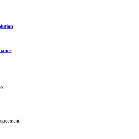
lution
mance
ss.
agreement.