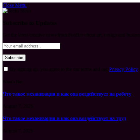
Close Menu
Subscribe to Updates
Get the latest creative news from FooBar about art, design and busine
By signing up, you agree to the our terms and our
Privacy Policy
What's Hot
Что такое механизация и как она воздействует на работу
August 7, 2026
Что такое механизация и как она воздействует на труд
August 7, 2026