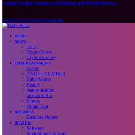
Casino On-line Journey on Desktop and Mobile Devices
August 7, 2026
Facebook
X (Twitter)
Instagram
HOME
NEWS
Tech
Crypto News
Cryptocurrency
ENTERTAINMENT
Actors
ANGEL NUMBER
Baby Names
Beauty
beauty-fashion
facebook Bio
Fitness
Dubai Tour
BUSINESS
Business Names
REVIEW
Software
Smartphones & Apps