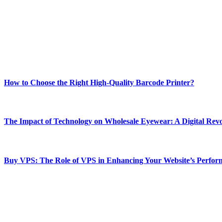
Welcome to Techsslash! We're dedicated to providing you with the best 
Our passion for tech and daily news drives us to create a booming on
Enjoy our content as much as we enjoy offering it to you
Most Popular
How to Choose the Right High-Quality Barcode Printer?
March 19, 2024
The Impact of Technology on Wholesale Eyewear: A Digital Revo
March 19, 2024
Buy VPS: The Role of VPS in Enhancing Your Website’s Perfor
March 19, 2024
CONTACT DETAILS
Phone:
+92-302-743-9438