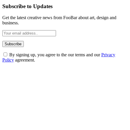
Subscribe to Updates
Get the latest creative news from FooBar about art, design and
business.
By signing up, you agree to the our terms and our
Privacy
Policy
agreement.
ABOUT TECHSSLASH
Welcome to Techsslash! We're dedicated to providing you with the
best of technology, finance, gaming, entertainment, lifestyle, health,
and fitness news, all delivered with dependability.
Our passion for tech and daily news drives us to create a booming
online website where you can stay informed and entertained.
Enjoy our content as much as we enjoy offering it to you
Most Popular