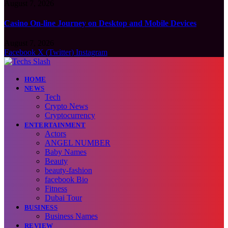
August 7, 2026
Casino On-line Journey on Desktop and Mobile Devices
August 7, 2026
Facebook
X (Twitter)
Instagram
HOME
NEWS
Tech
Crypto News
Cryptocurrency
ENTERTAINMENT
Actors
ANGEL NUMBER
Baby Names
Beauty
beauty-fashion
facebook Bio
Fitness
Dubai Tour
BUSINESS
Business Names
REVIEW