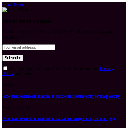
Close Menu
Subscribe to Updates
Get the latest creative news from FooBar about art, design and
business.
By signing up, you agree to the our terms and our
Privacy
Policy
agreement.
What's Hot
Что такое механизация и как она воздействует на работу
August 7, 2026
Что такое механизация и как она воздействует на труд