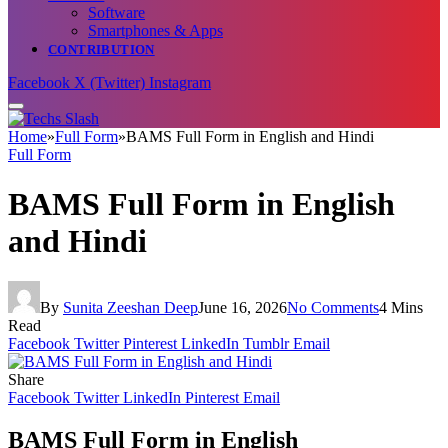
Software
Smartphones & Apps
CONTRIBUTION
Facebook
X (Twitter)
Instagram
Home
»
Full Form
»
BAMS Full Form in English and Hindi
Full Form
BAMS Full Form in English
and Hindi
By
Sunita Zeeshan Deep
June 16, 2026
No Comments
4 Mins
Read
Facebook
Twitter
Pinterest
LinkedIn
Tumblr
Email
Share
Facebook
Twitter
LinkedIn
Pinterest
Email
BAMS Full Form in English