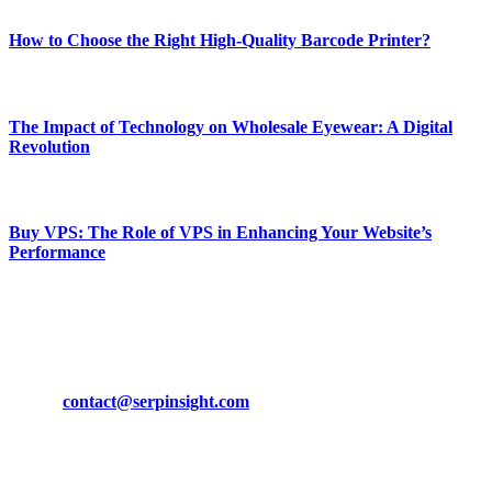
How to Choose the Right High-Quality Barcode Printer?
March 19, 2024
The Impact of Technology on Wholesale Eyewear: A Digital
Revolution
March 19, 2024
Buy VPS: The Role of VPS in Enhancing Your Website’s
Performance
March 19, 2024
CONTACT DETAILS
Phone:
+92-302-743-9438
Email:
contact@serpinsight.com
Our Recommendation
Here are some helpfull links for our user. hopefully you liked it.