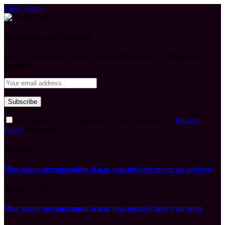
Close Menu
Subscribe to Updates
Get the latest creative news from FooBar about art, design and
business.
By signing up, you agree to the our terms and our
Privacy
Policy
agreement.
What's Hot
Что такое механизация и как она воздействует на работу
August 7, 2026
Что такое механизация и как она воздействует на труд