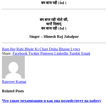
बम बाज रही।bd।
बम बाज रही भोले की,
चारों दिशाएं,
बम बाज रही।bd।
Singer – Himesh Raj Jabalpur
Bam Baj Rahi Bhole Ki Chari Disha Bhajan Lyrics
Share.
Facebook
Twitter
Pinterest
LinkedIn
Tumblr
Email
Ranveer Kumar
Related
Posts
Что такое механизация и как она воздействует на работу