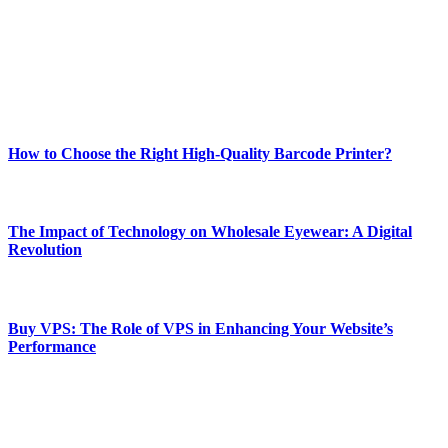
Our passion for tech and daily news drives us to create a booming
online website where you can stay informed and entertained.
Enjoy our content as much as we enjoy offering it to you
Most Popular
How to Choose the Right High-Quality Barcode Printer?
March 19, 2024
The Impact of Technology on Wholesale Eyewear: A Digital
Revolution
March 19, 2024
Buy VPS: The Role of VPS in Enhancing Your Website’s
Performance
March 19, 2024
CONTACT DETAILS