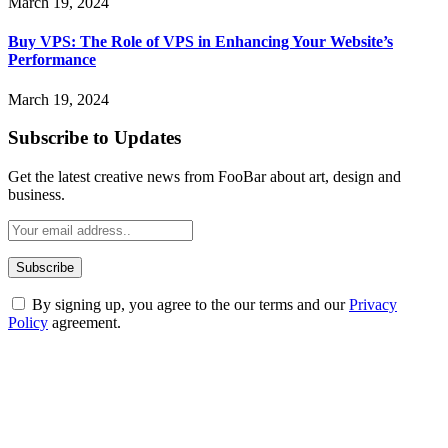
March 19, 2024
Buy VPS: The Role of VPS in Enhancing Your Website’s
Performance
March 19, 2024
Subscribe to Updates
Get the latest creative news from FooBar about art, design and
business.
By signing up, you agree to the our terms and our
Privacy
Policy
agreement.
ABOUT TECHSSLASH
Welcome to Techsslash! We're dedicated to providing you with the
best of technology, finance, gaming, entertainment, lifestyle, health,
and fitness news, all delivered with dependability.