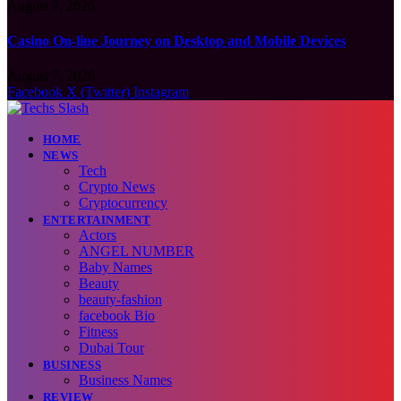
August 7, 2026
Casino On-line Journey on Desktop and Mobile Devices
August 7, 2026
Facebook
X (Twitter)
Instagram
HOME
NEWS
Tech
Crypto News
Cryptocurrency
ENTERTAINMENT
Actors
ANGEL NUMBER
Baby Names
Beauty
beauty-fashion
facebook Bio
Fitness
Dubai Tour
BUSINESS
Business Names
REVIEW