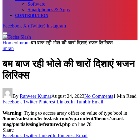
Software
Smartphones & Apps
CONTRIBUTION
Facebook
X (Twitter)
Instagram
Home
»
imran
»
बम बाज रही भोले की चारों दिशाएं भजन लिरिक्स
imran
बम बाज रही भोले की चारों दिशाएं भजन
लिरिक्स
By
Ranveer Kumar
August 24, 2023
No Comments
1 Min Read
Facebook
Twitter
Pinterest
LinkedIn
Tumblr
Email
Warning
: Trying to access array offset on value of type bool in
/home/cadesimu/techsslash.com/wp-content/themes/smart-
mag/partials/single/featured.php
on line
78
Share
Facebook
Twitter
LinkedIn
Pinterest
Email