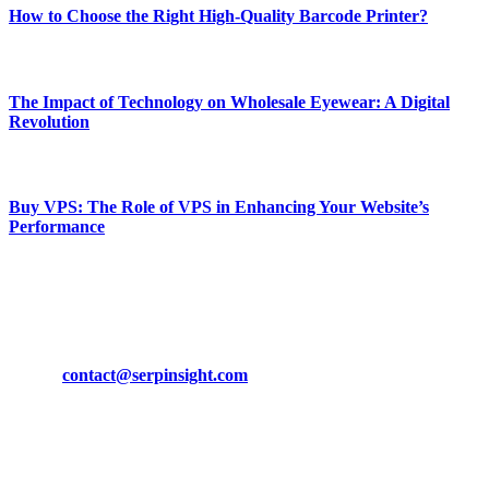
How to Choose the Right High-Quality Barcode Printer?
March 19, 2024
The Impact of Technology on Wholesale Eyewear: A Digital
Revolution
March 19, 2024
Buy VPS: The Role of VPS in Enhancing Your Website’s
Performance
March 19, 2024
CONTACT DETAILS
Phone:
+92-302-743-9438
Email:
contact@serpinsight.com
Our Recommendation
Here are some helpfull links for our user. hopefully you liked it.