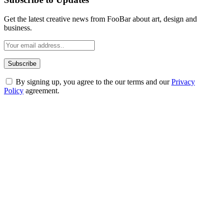
Get the latest creative news from FooBar about art, design and
business.
By signing up, you agree to the our terms and our
Privacy
Policy
agreement.
ABOUT TECHSSLASH
Welcome to Techsslash! We're dedicated to providing you with the
best of technology, finance, gaming, entertainment, lifestyle, health,
and fitness news, all delivered with dependability.
Our passion for tech and daily news drives us to create a booming
online website where you can stay informed and entertained.
Enjoy our content as much as we enjoy offering it to you
Most Popular