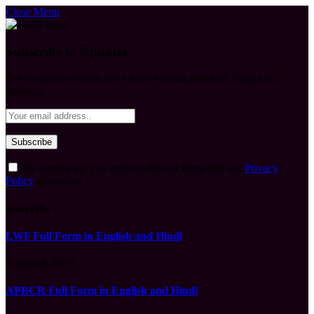
Close Menu
Subscribe to Updates
Get the latest creative news from FooBar about art, design and
business.
By signing up, you agree to the our terms and our
Privacy
Policy
agreement.
What's Hot
LWF Full Form in English and Hindi
August 6, 2026
APBCR Full Form in English and Hindi