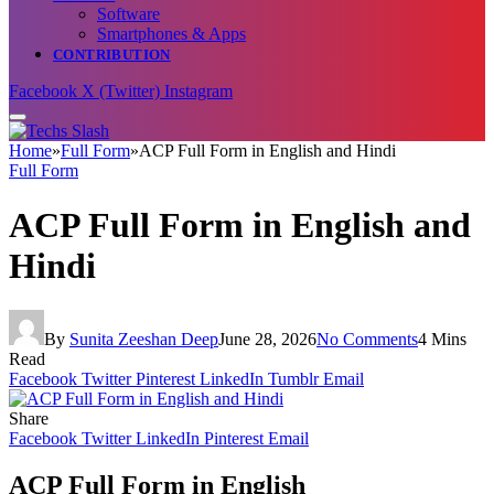
Software
Smartphones & Apps
CONTRIBUTION
Facebook
X (Twitter)
Instagram
Home
»
Full Form
»
ACP Full Form in English and Hindi
Full Form
ACP Full Form in English and
Hindi
By
Sunita Zeeshan Deep
June 28, 2026
No Comments
4 Mins
Read
Facebook
Twitter
Pinterest
LinkedIn
Tumblr
Email
Share
Facebook
Twitter
LinkedIn
Pinterest
Email
ACP Full Form in English