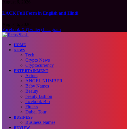
August 6, 2026
LACK Full Form in English and Hindi
August 6, 2026
Facebook
X (Twitter)
Instagram
HOME
NEWS
Tech
Crypto News
Cryptocurrency
ENTERTAINMENT
Actors
ANGEL NUMBER
Baby Names
Beauty
beauty-fashion
facebook Bio
Fitness
Dubai Tour
BUSINESS
Business Names
REVIEW