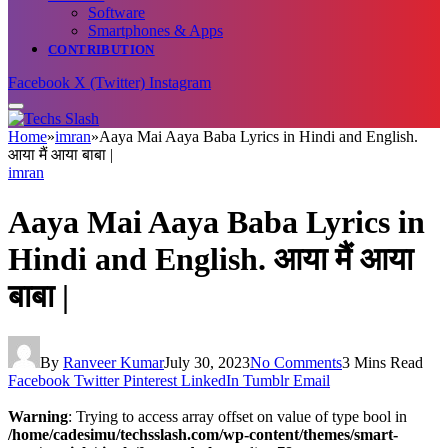
Software
Smartphones & Apps
CONTRIBUTION
Facebook
X (Twitter)
Instagram
Home
»
imran
»
Aaya Mai Aaya Baba Lyrics in Hindi and English.
आया मैं आया बाबा |
imran
Aaya Mai Aaya Baba Lyrics in
Hindi and English. आया मैं आया
बाबा |
By
Ranveer Kumar
July 30, 2023
No Comments
3 Mins Read
Facebook
Twitter
Pinterest
LinkedIn
Tumblr
Email
Warning
: Trying to access array offset on value of type bool in
/home/cadesimu/techsslash.com/wp-content/themes/smart-