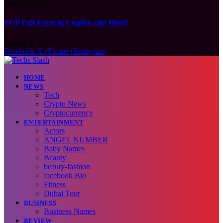
August 9, 2026
PUP Full Form in English and Hindi
August 9, 2026
Facebook
X (Twitter)
Instagram
HOME
NEWS
Tech
Crypto News
Cryptocurrency
ENTERTAINMENT
Actors
ANGEL NUMBER
Baby Names
Beauty
beauty-fashion
facebook Bio
Fitness
Dubai Tour
BUSINESS
Business Names
REVIEW