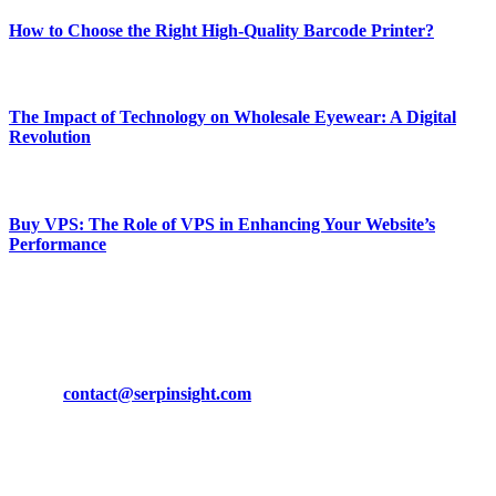
How to Choose the Right High-Quality Barcode Printer?
March 19, 2024
The Impact of Technology on Wholesale Eyewear: A Digital
Revolution
March 19, 2024
Buy VPS: The Role of VPS in Enhancing Your Website’s
Performance
March 19, 2024
CONTACT DETAILS
Phone:
+92-302-743-9438
Email:
contact@serpinsight.com
Our Recommendation
Here are some helpfull links for our user. hopefully you liked it.