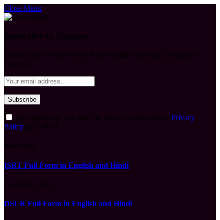
Close Menu
Subscribe to Updates
Get the latest creative news from FooBar about art, design and
business.
By signing up, you agree to the our terms and our
Privacy
Policy
agreement.
What's Hot
ISBT Full Form in English and Hindi
August 9, 2026
DSLR Full Form in English and Hindi