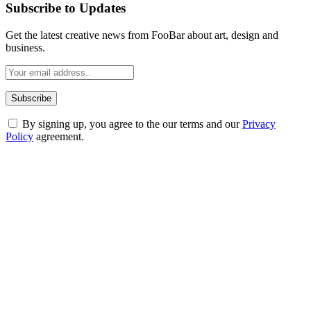
Subscribe to Updates
Get the latest creative news from FooBar about art, design and
business.
By signing up, you agree to the our terms and our
Privacy
Policy
agreement.
ABOUT TECHSSLASH
Welcome to Techsslash! We're dedicated to providing you with the
best of technology, finance, gaming, entertainment, lifestyle, health,
and fitness news, all delivered with dependability.
Our passion for tech and daily news drives us to create a booming
online website where you can stay informed and entertained.
Enjoy our content as much as we enjoy offering it to you
Most Popular