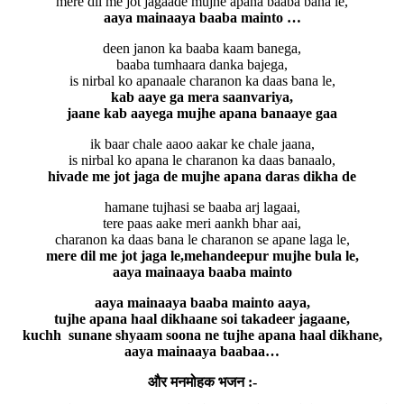
mere dil me jot jagaade mujhe apana baaba bana le,
aaya mainaaya baaba mainto …
deen janon ka baaba kaam banega,
baaba tumhaara danka bajega,
is nirbal ko apanaale charanon ka daas bana le,
kab aaye ga mera saanvariya,
jaane kab aayega mujhe apana banaaye gaa
ik baar chale aaoo aakar ke chale jaana,
is nirbal ko apana le charanon ka daas banaalo,
hivade me jot jaga de mujhe apana daras dikha de
hamane tujhasi se baaba arj lagaai,
tere paas aake meri aankh bhar aai,
charanon ka daas bana le charanon se apane laga le,
mere dil me jot jaga le,mehandeepur mujhe bula le,
aaya mainaaya baaba mainto
aaya mainaaya baaba mainto aaya,
tujhe apana haal dikhaane soi takadeer jagaane,
kuchh sunane shyaam soona ne tujhe apana haal dikhane,
aaya mainaaya baabaa…
और मनमोहक भजन :-