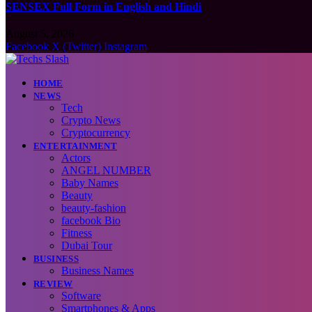
SENSEX Full Form in English and Hindi
August 5, 2026
Facebook
X (Twitter)
Instagram
HOME
NEWS
Tech
Crypto News
Cryptocurrency
ENTERTAINMENT
Actors
ANGEL NUMBER
Baby Names
Beauty
beauty-fashion
facebook Bio
Fitness
Dubai Tour
BUSINESS
Business Names
REVIEW
Software
Smartphones & Apps