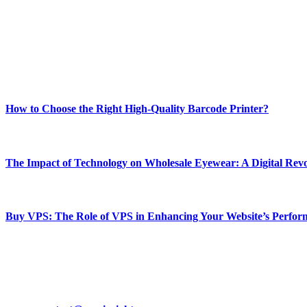
Welcome to Techsslash! We're dedicated to providing you with the best 
Our passion for tech and daily news drives us to create a booming on
Enjoy our content as much as we enjoy offering it to you
Most Popular
How to Choose the Right High-Quality Barcode Printer?
March 19, 2024
The Impact of Technology on Wholesale Eyewear: A Digital Revo
March 19, 2024
Buy VPS: The Role of VPS in Enhancing Your Website’s Perfor
March 19, 2024
CONTACT DETAILS
Phone:
+92-302-743-9438