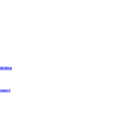
of technology, finance, gaming, entertainment, lifestyle, health, and fi
line website where you can stay informed and entertained.
lution
mance