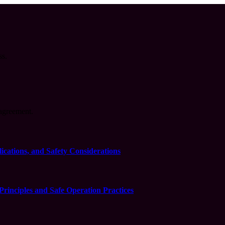
ss.
agreement.
cations, and Safety Considerations
inciples and Safe Operation Practices