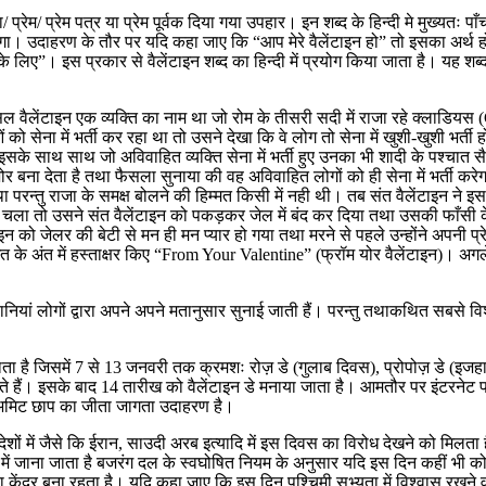
ा/ प्रेम/ प्रेम पत्र या प्रेम पूर्वक दिया गया उपहार। इन शब्द के हिन्दी मे मुख्यतः पा
ा होगा। उदाहरण के तौर पर यदि कहा जाए कि “आप मेरे वैलेंटाइन हो” तो इसका अर्थ ह
पके लिए”। इस प्रकार से वैलेंटाइन शब्द का हिन्दी में प्रयोग किया जाता है। यह शब्द
रअसल वैलेंटाइन एक व्यक्ति का नाम था जो रोम के तीसरी सदी में राजा रहे क्लाडियस 
 सेना में भर्ती कर रहा था तो उसने देखा कि वे लोग तो सेना में खुशी-खुशी भर्ती ह
या। इसके साथ साथ जो अविवाहित व्यक्ति सेना में भर्ती हुए उनका भी शादी के पश्चात 
ा देता है तथा फैसला सुनाया की वह अविवाहित लोगों को ही सेना में भर्ती करेगा त
परन्तु राजा के समक्ष बोलने की हिम्मत किसी में नही थी। तब संत वैलेंटाइन ने इस
ला तो उसने संत वैलेंटाइन को पकड़कर जेल में बंद कर दिया तथा उसकी फाँसी 
इन को जेलर की बेटी से मन ही मन प्यार हो गया तथा मरने से पहले उन्होंने अपनी 
खत के अंत में हस्ताक्षर किए “From Your Valentine” (फ्रॉम योर वैलेंटाइन)। अगल
ियां लोगों द्वारा अपने अपने मतानुसार सुनाई जाती हैं। परन्तु तथाकथित सबसे विश
ाता है जिसमें 7 से 13 जनवरी तक क्रमशः रोज़ डे (गुलाब दिवस), प्रोपोज़ डे (इजह
ते हैं। इसके बाद 14 तारीख को वैलेंटाइन डे मनाया जाता है। आमतौर पर इंटरनेट
ाली अमिट छाप का जीता जागता उदाहरण है।
शों में जैसे कि ईरान, साउदी अरब इत्यादि में इस दिवस का विरोध देखने को मिलता 
 जाना जाता है बजरंग दल के स्वघोषित नियम के अनुसार यदि इस दिन कहीं भी कोई ज
ा केंद्र बना रहता है। यदि कहा जाए कि इस दिन पश्चिमी सभ्यता में विश्वास रखन