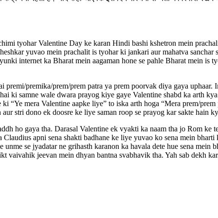
imi tyohar Valentine Day ke karan Hindi bashi kshetron mein prachalit
heshkar yuvao mein prachalit is tyohar ki jankari aur mahatva sanchar sad
kyunki internet ka Bharat mein aagaman hone se pahle Bharat mein is tyoh
 hai premi/premika/prem/prem patra ya prem poorvak diya gaya uphaar.
arta hai ki samne wale dwara prayog kiye gaye Valentine shabd ka arth k
 ki “Ye mera Valentine aapke liye” to iska arth hoga “Mera prem/prem 
 aur stri dono ek doosre ke liye saman roop se prayog kar sakte hain ky
dh ho gaya tha. Darasal Valentine ek vyakti ka naam tha jo Rom ke tees
ja Claudius apni sena shakti badhane ke liye yuvao ko sena mein bharti 
he unme se jyadatar ne grihasth karanon ka havala dete hue sena mein bh
ikt vaivahik jeevan mein dhyan bantna svabhavik tha. Yah sab dekh kar 