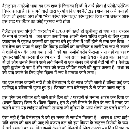
वैलेंटाइन अंग्रेजी भाषा का एक शब्द है जिसका हिन्दी में अर्थ होता है प्रेमी/ प्रेमिक
निर्भर करता है कि सामने वाले द्वारा प्रयोग किए गए वैलेंटाइन शब्द का अर्थ क्य
लिए” तो इसका अर्थ होगा “मेरा प्रेम/ प्रेम पत्र/ प्रेम पूर्वक दिया गया उपहार आ
इस शब्द पर जेंडर का कोई प्रभाव नही होता।
वैलेंटाइन शब्द अंग्रेजी शब्दकोष में 1700 वर्ष पहले ही सूचीबद्ध हो गया था। द
के नाम से जानते थे। जब राजा क्लाडियस अपनी सैन्य शक्ति बढ़ाने के लिए युवाओं को
ज्यादातर ने गृहस्थ कारणों का हवाला देते हुए सेना में भर्ती होने से मना कर दि
सब देख कर राजा ने कहा कि विवाह व्यक्ति को मानसिक व शारीरिक रूप से कमजोर बन
में शादियों पर बैन लगा गया। लोगों को यह अजीबोगरीब फैंसला रास नही आ रहा था 
छुपकर शादियां करवानी आरंभ कर दी। जब राजा क्लाडियस को इस बात का पता च
थे तो लोग उनसे मिलने आने लगे जिनमें से एक जेलर की अंधी बेटी भी थी। वैलेंटा
खुशी कुर्बान हो रहा है और प्यार को सदैव जीवित रखने की गुहार करता है” तथा 
को याद करने के लिए प्रेम दिवस में रूप में मनाया जाने लगा।
यह एक मात्र कहानी नही है जो वैलेंटाइन डे के साथ जोड़ी जाती है बल्कि कई कहान
प्रसिद्ध व बलिदानी पुरुष हुए है। जिनका नाम वैलेंटाइन डे से जोड़ा जाता रहा है।
इस प्रेम का त्यौहार कहे जाने वाले दिन को 7 फरवरी से मनाना आरंभ कर दिया ज
(वचन दिवस) किस डे (किस दिवस), हग डे (गले मिलने के दिन के रूप में मनाए जा
चलने वाला यह त्यौहार पश्चिमी सभ्यता की दुनिया के अन्य क्षेत्रों पर पड़ने व
ऐसा नही है कि वैलेंटाइन डे को हर तरफ से समर्थन मिलता है। भारत व अन्य कई दे
यदि भारत की बात की जाए तो बजरंग दल को इस दिवस के कट्टर विरोधी के रूप में
है कई स्थानों पर इस दिन झड़पें देखने को मिलती हैं जिस कारण यह दिन विवाद क