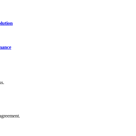
lution
mance
ss.
agreement.