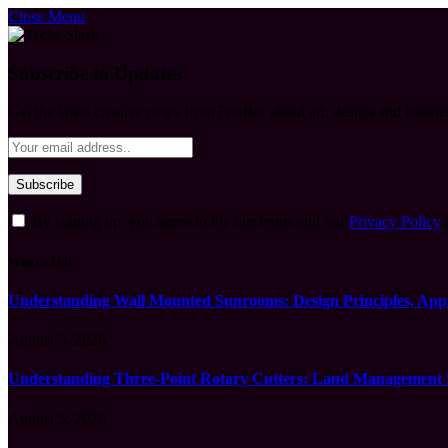
Close Menu
Subscribe to Updates
Get the latest creative news from FooBar about art, design and busine
By signing up, you agree to the our terms and our
Privacy Policy
What's Hot
Understanding Wall Mounted Sunrooms: Design Principles, Appli
August 5, 2026
Understanding Three-Point Rotary Cutters: Land Management Pr
August 5, 2026