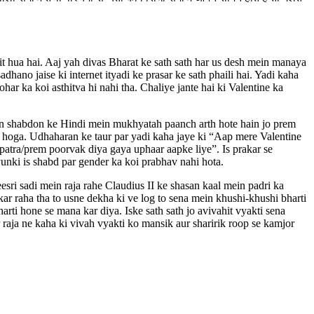
 hua hai. Aaj yah divas Bharat ke sath sath har us desh mein manaya
hano jaise ki internet ityadi ke prasar ke sath phaili hai. Yadi kaha
ar ka koi asthitva hi nahi tha. Chaliye jante hai ki Valentine ka
 In shabdon ke Hindi mein mukhyatah paanch arth hote hain jo prem
ya hoga. Udhaharan ke taur par yadi kaha jaye ki “Aap mere Valentine
patra/prem poorvak diya gaya uphaar aapke liye”. Is prakar se
unki is shabd par gender ka koi prabhav nahi hota.
ri sadi mein raja rahe Claudius II ke shasan kaal mein padri ka
kar raha tha to usne dekha ki ve log to sena mein khushi-khushi bharti
arti hone se mana kar diya. Iske sath sath jo avivahit vyakti sena
raja ne kaha ki vivah vyakti ko mansik aur sharirik roop se kamjor