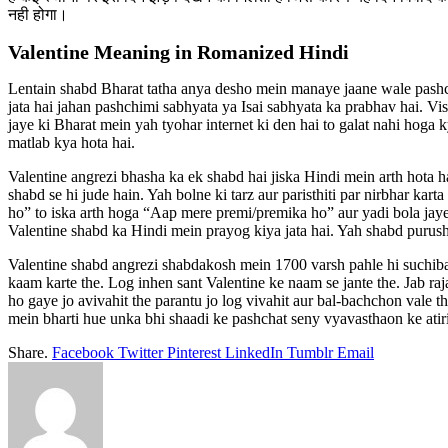
नही होगा।
Valentine Meaning in Romanized Hindi
Lentain shabd Bharat tatha anya desho mein manaye jaane wale pashch
jata hai jahan pashchimi sabhyata ya Isai sabhyata ka prabhav hai. Vis
jaye ki Bharat mein yah tyohar internet ki den hai to galat nahi hoga 
matlab kya hota hai.
Valentine angrezi bhasha ka ek shabd hai jiska Hindi mein arth hota
shabd se hi jude hain. Yah bolne ki tarz aur paristhiti par nirbhar k
ho” to iska arth hoga “Aap mere premi/premika ho” aur yadi bola jaye
Valentine shabd ka Hindi mein prayog kiya jata hai. Yah shabd purush
Valentine shabd angrezi shabdakosh mein 1700 varsh pahle hi suchibad
kaam karte the. Log inhen sant Valentine ke naam se jante the. Jab ra
ho gaye jo avivahit the parantu jo log vivahit aur bal-bachchon vale t
mein bharti hue unka bhi shaadi ke pashchat seny vyavasthaon ke atir
Share.
Facebook
Twitter
Pinterest
LinkedIn
Tumblr
Email