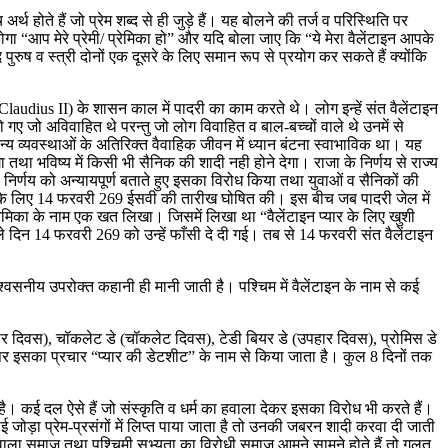
ँच अर्थ होते हैं जो प्रेम शब्द से ही जुड़े हैं। यह बोलने की तर्ज व परिस्थिति पर
ोगा “आप मेरे प्रेमी/ प्रेमिका हो” और यदि बोला जाए कि “ये मेरा वैलेंटाइन आपके
 पुरुष व स्त्री दोनों एक दूसरे के लिए समान रूप से प्रयोग कर सकते हैं क्योंकि
(Claudius II) के शासन काल में पादरी का काम करते थे। लोग इन्हें संत वैलेंटाइन
ो गए जो अविवाहित थे परन्तु जो लोग विवाहित व बाल-बच्चों वाले थे उनमें से
सैन्य व्यवस्थाओं के अतिरिक्त वैवाहिक जीवन में ध्यान बंटना स्वाभाविक था। यह
था भविष्य में किसी भी सैनिक की शादी नही होने देगा। राजा के निर्णय से राज्य
 निर्णय को अन्यायपूर्ण बताते हुए इसका विरोध किया तथा युवाओं व सैनिकों की
के लिए 14 फरवरी 269 ईसवी की तारीख घोषित की। इस बीच जब पादरी जेल में
प्रेमिका के नाम एक खत लिखा। जिसमें लिखा था “वैलेंटाइन प्यार के लिए खुशी
े दिन 14 फरवरी 269 को उन्हें फाँसी दे दी गई। तब से 14 फरवरी संत वैलेंटाइन
्वसनीय उपरोक्त कहानी ही मानी जाती है। पश्चिम में वैलेंटाइन के नाम से कई
ार दिवस), चॉकलेट डे (चॉकलेट दिवस), टेडी बियर डे (उपहार दिवस), प्रोमिस डे
 पर इसका प्रचार “प्यार की डेटशीट” के नाम से किया जाता है। कुल 8 दिनों तक
है। कई दल ऐसे हैं जो संस्कृति व धर्म का हवाला देकर इसका विरोध भी करते हैं।
ोड़ा प्रेम-प्रसंगों में लिप्त पाया जाता है तो उनकी जबरन शादी करवा दी जाती
े वाला समाज तथा पश्चिमी सभ्यता का विरोधी समाज आमने सामने होते हैं तो गलत