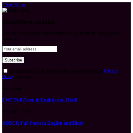
Close Menu
Subscribe to Updates
Get the latest creative news from FooBar about art, design and
business.
By signing up, you agree to the our terms and our
Privacy
Policy
agreement.
What's Hot
LWF Full Form in English and Hindi
August 6, 2026
APBCR Full Form in English and Hindi