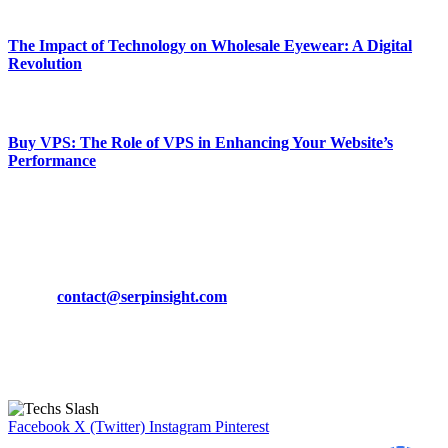
March 19, 2024
The Impact of Technology on Wholesale Eyewear: A Digital
Revolution
March 19, 2024
Buy VPS: The Role of VPS in Enhancing Your Website’s
Performance
March 19, 2024
CONTACT DETAILS
Phone:
+92-302-743-9438
Email:
contact@serpinsight.com
Our Recommendation
Here are some helpfull links for our user. hopefully you liked it.
Facebook
X (Twitter)
Instagram
Pinterest