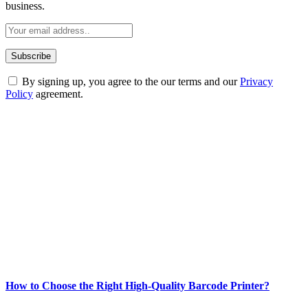
business.
By signing up, you agree to the our terms and our
Privacy
Policy
agreement.
ABOUT TECHSSLASH
Welcome to Techsslash! We're dedicated to providing you with the
best of technology, finance, gaming, entertainment, lifestyle, health,
and fitness news, all delivered with dependability.
Our passion for tech and daily news drives us to create a booming
online website where you can stay informed and entertained.
Enjoy our content as much as we enjoy offering it to you
Most Popular
How to Choose the Right High-Quality Barcode Printer?