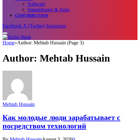
Software
Smartphones & Apps
CONTRIBUTION
Facebook
X (Twitter)
Instagram
Home
»
Author: Mehtab Hussain (Page 3)
Author:
Mehtab Hussain
Mehtab Hussain
Как молодые люди зарабатывает с
посредством технологий
By
Mehtab Hussain
August 3, 2026
0