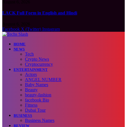
August 6, 2026
LACK Full Form in English and Hindi
August 6, 2026
Facebook
X (Twitter)
Instagram
HOME
NEWS
Tech
Crypto News
Cryptocurrency
ENTERTAINMENT
Actors
ANGEL NUMBER
Baby Names
Beauty
beauty-fashion
facebook Bio
Fitness
Dubai Tour
BUSINESS
Business Names
REVIEW