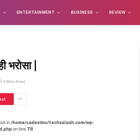
S
ENTERTAINMENT
BUSINESS
REVIEW
ी भरोसा |
5 Mins Read
est
ool in
/home/cadesimu/techsslash.com/wp-
d.php
on line
78