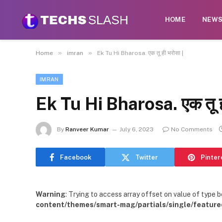
HOME
NEW
»
»
Home
imran
Ek Tu Hi Bharosa. एक तू ही भरोसा |
IMRAN
Ek Tu Hi Bharosa. एक तू ह
By
Ranveer Kumar
July 6, 2023
No Comments
Facebook
Twitter
Pinter
Warning
: Trying to access array offset on value of type b
content/themes/smart-mag/partials/single/feature