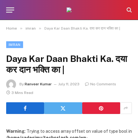
»
»
Home
imran
Daya Kar Daan Bhakti Ka. दया कर दान भक्ति का |
IMRAN
Daya Kar Daan Bhakti Ka. दया
कर दान भक्ति का |
By
Ranveer Kumar
July 11, 2023
No Comments
3 Mins Read
Warning
: Trying to access array offset on value of type bool in
/home/cadesimu/techsslash.com/wp-